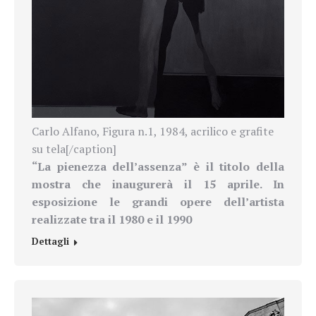
Carlo Alfano, Figura n.1, 1984, acrilico e grafite
su tela[/caption]
“La pienezza dell’assenza” è il titolo della
mostra che inaugurerà il 15 aprile. In
esposizione le grandi opere dell’artista
realizzate tra il 1980 e il 1990
Dettagli