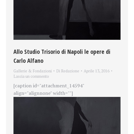
Allo Studio Trisorio di Napoli le opere di
Carlo Alfano
Gallerie & Fondazioni
Di
Redazione
Aprile 13, 2016
Lascia un commento
[caption id="attachment_14594"
align="alignnone" width=""]