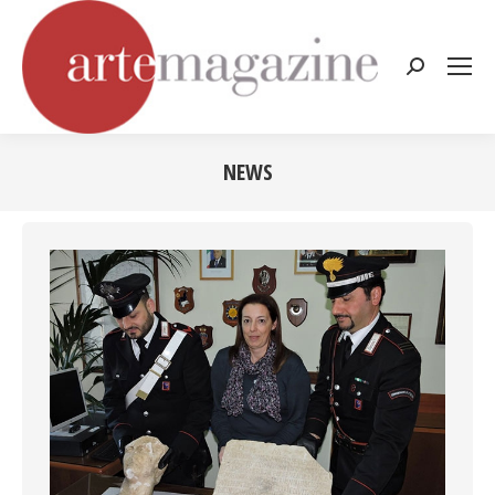
Cerca:
NEWS
Tu sei qui: