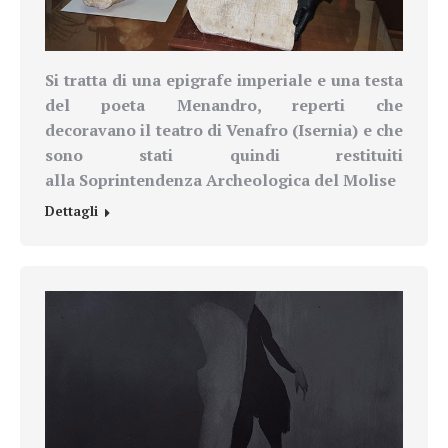
Si tratta di una epigrafe imperiale e una testa
del poeta Menandro, reperti che
decoravano il teatro di Venafro (Isernia) e che
sono stati quindi restituiti
alla Soprintendenza Archeologica del Molise
Dettagli