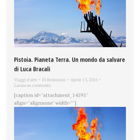
Pistoia. Pianeta Terra. Un mondo da salvare
di Luca Bracali
Viaggi d'arte
Di
Redazione
Aprile 13, 2016
Lascia un commento
[caption id="attachment_14591"
align="alignnone" width=""]