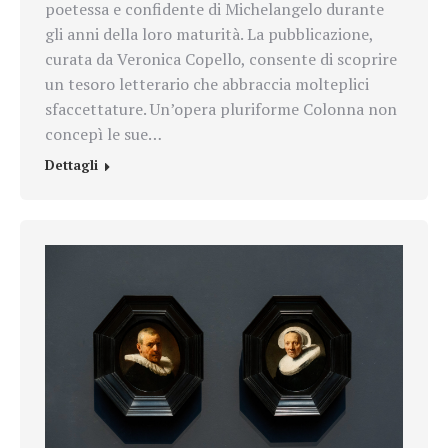
poetessa e confidente di Michelangelo durante
gli anni della loro maturità. La pubblicazione,
curata da Veronica Copello, consente di scoprire
un tesoro letterario che abbraccia molteplici
sfaccettature. Un’opera pluriforme Colonna non
concepì le sue…
Dettagli