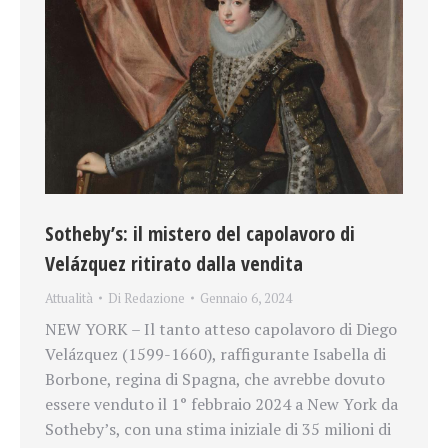
Sotheby’s: il mistero del capolavoro di
Velázquez ritirato dalla vendita
Attualità
Di
Redazione
Gennaio 6, 2024
NEW YORK – Il tanto atteso capolavoro di Diego
Velázquez (1599-1660), raffigurante Isabella di
Borbone, regina di Spagna, che avrebbe dovuto
essere venduto il 1° febbraio 2024 a New York da
Sotheby’s, con una stima iniziale di 35 milioni di