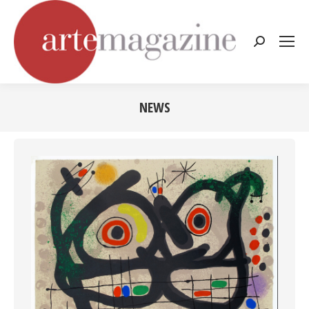
Cerca:
NEWS
Tu sei qui: