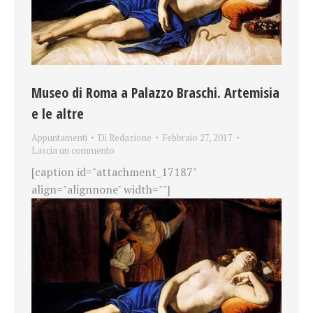
Museo di Roma a Palazzo Braschi. Artemisia
e le altre
Appuntamenti
Di
Redazione
Febbraio 27, 2017
Lascia un commento
[caption id="attachment_17187"
align="alignnone" width=""]