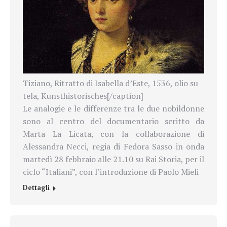
Tiziano, Ritratto di Isabella d’Este, 1536, olio su
tela, Kunsthistorisches[/caption]
Le analogie e le differenze tra le due nobildonne
sono al centro del documentario scritto da
Marta La Licata, con la collaborazione di
Alessandra Necci, regia di Fedora Sasso in onda
martedì 28 febbraio alle 21.10 su Rai Storia, per il
ciclo “Italiani”, con l’introduzione di Paolo Mieli
Dettagli