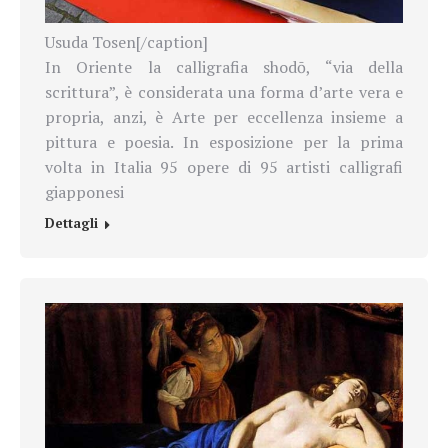
Usuda Tosen[/caption]
In Oriente la calligrafia shodō, “via della
scrittura”, è considerata una forma d’arte vera e
propria, anzi, è Arte per eccellenza insieme a
pittura e poesia. In esposizione per la prima
volta in Italia 95 opere di 95 artisti calligrafi
giapponesi
Dettagli