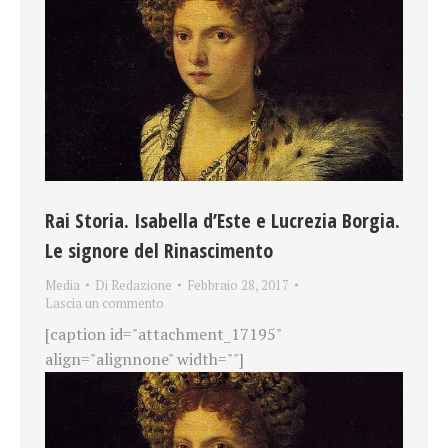
Rai Storia. Isabella d’Este e Lucrezia Borgia.
Le signore del Rinascimento
Media
Di
Redazione
Febbraio 28, 2017
Lascia un commento
[caption id="attachment_17195"
align="alignnone" width=""]