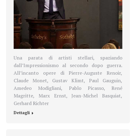
Una parata di artisti stellari, spaziando
dall’Impressionismo al secondo dopo guerra.
All’incanto opere di Pierre-Auguste Renoir,
Claude Monet, Gustav Klimt, Paul Gauguin,
Amedeo Modigliani, Pablo Picasso, René
Magritte, Marx Ernst, Jean-Michel Basquiat,
Gerhard Richter
Dettagli