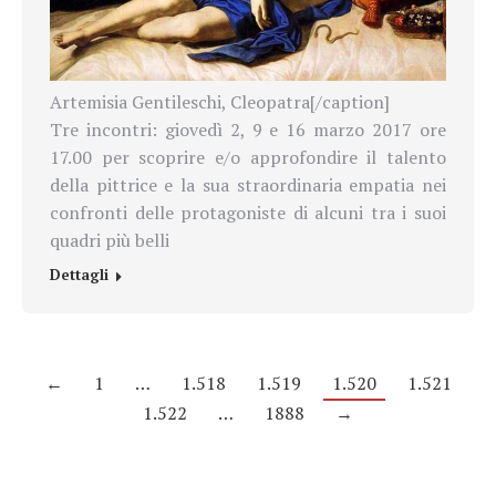
Artemisia Gentileschi, Cleopatra[/caption]
Tre incontri: giovedì 2, 9 e 16 marzo 2017 ore
17.00 per scoprire e/o approfondire il talento
della pittrice e la sua straordinaria empatia nei
confronti delle protagoniste di alcuni tra i suoi
quadri più belli
Dettagli
←
1
…
1.518
1.519
1.520
1.521
1.522
…
1888
→