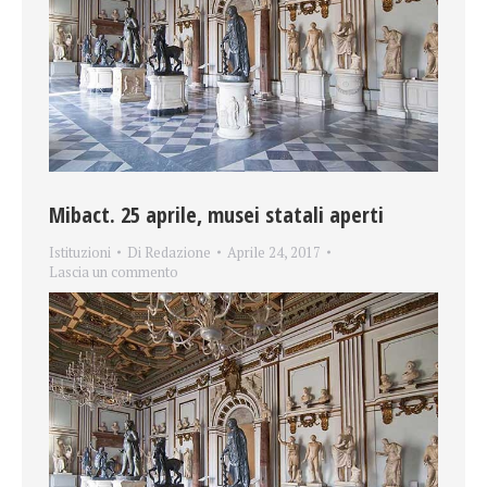
Mibact. 25 aprile, musei statali aperti
Istituzioni
Di
Redazione
Aprile 24, 2017
Lascia un commento