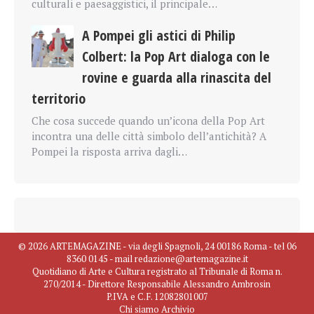
culturali e paesaggistici, il principale…
A Pompei gli astici di Philip
Colbert: la Pop Art dialoga con le
rovine e guarda alla rinascita del
territorio
Che cosa succede quando un’icona della Pop Art
incontra una delle città simbolo dell’antichità? A
Pompei la risposta arriva dagli…
© 2026 ARTEMAGAZINE - via degli Spagnoli, 24 00186 Roma - tel 06
8360 0145 - mail redazione@artemagazine.it
Quotidiano di Arte e Cultura registrato al Tribunale di Roma n.
270/2014 - Direttore Responsabile Alessandro Ambrosin
P.IVA e C.F. 12082801007
Chi siamo
Archivio