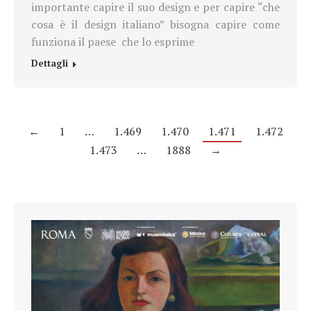
importante capire il suo design e per capire “che
cosa è il design italiano” bisogna capire come
funziona il paese che lo esprime
Dettagli
←
1
…
1.469
1.470
1.471
1.472
1.473
…
1888
→