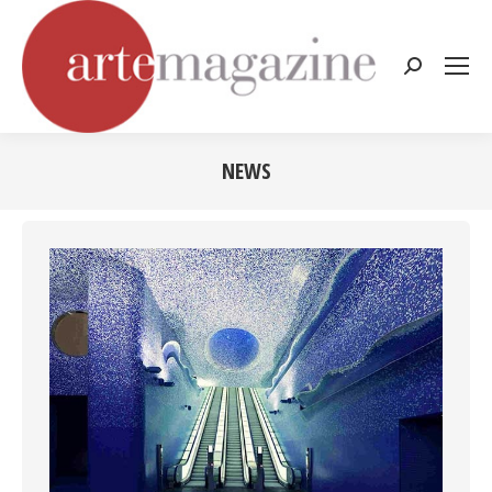
Cerca:
NEWS
Tu sei qui: