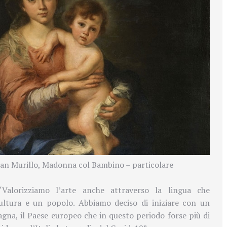
an Murillo, Madonna col Bambino – particolare
“Valorizziamo l’arte anche attraverso la lingua che
cultura e un popolo. Abbiamo deciso di iniziare con un
gna, il Paese europeo che in questo periodo forse più di