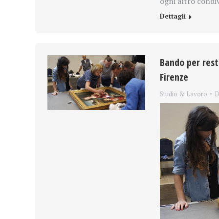
ogni altro condiv
Dettagli
Bando per rest
Firenze
Studio & Lavoro
D