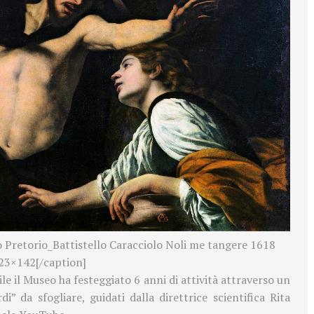
 Pretorio_Battistello Caracciolo Noli me tangere 1618
123×142[/caption]
ile il Museo
ha festeggiato 6 anni di attività attraverso un
i” da sfogliare, guidati dalla direttrice scientifica Rita