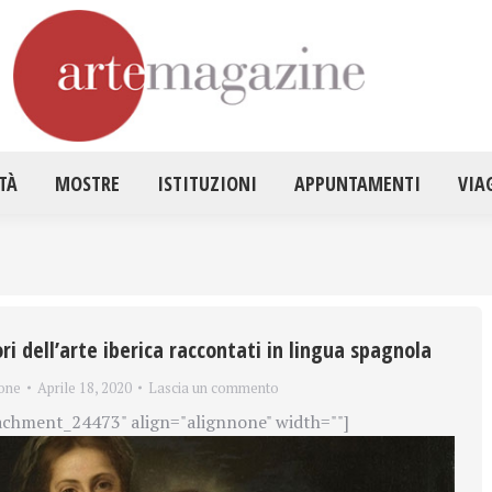
HOME
ATTUALITÀ
MOSTRE
ISTITUZ
TÀ
MOSTRE
ISTITUZIONI
APPUNTAMENTI
VIA
ori dell’arte iberica raccontati in lingua spagnola
one
Aprile 18, 2020
Lascia un commento
achment_24473" align="alignnone" width=""]