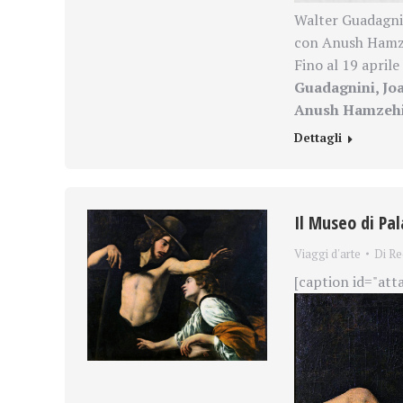
Walter Guadagnin
con Anush Hamze
Fino al 19 aprile
Guadagnini, Jo
Anush Hamzeh
Dettagli
Il Museo di Pal
Viaggi d'arte
Di
Re
[caption id="att