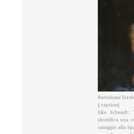
Bartolomé Esteb
[/caption]
Eike Schmidt: 
identifica una 
omaggio alla Spa