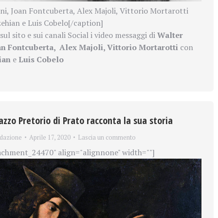
i, Joan Fontcuberta, Alex Majoli, Vittorio Mortarotti
hian e Luis Cobelo[/caption]
sul sito e sui canali Social i video messaggi di
Walter
an Fontcuberta,
Alex Majoli, Vittorio Mortarotti
con
ian
e
Luis Cobelo
azzo Pretorio di Prato racconta la sua storia
dazione
Aprile 17, 2020
Lascia un commento
achment_24470" align="alignnone" width=""]