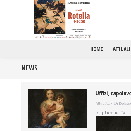
HOME
ATTUALI
NEWS
Uffizi, capolav
Attualità
Di
Redazi
[caption id="att