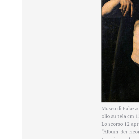
Museo di Palazzo
olio su tela cm 
Lo scorso 12 apr
“Album dei ricord