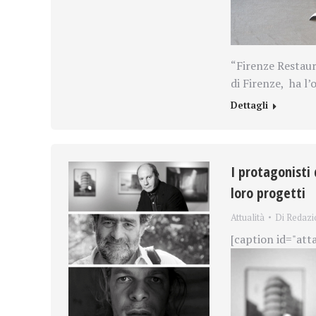
“Firenze Restaura
di Firenze,
ha l’
Dettagli
I protagonisti 
loro progetti
Attualità
Di
Redazi
[caption id="att