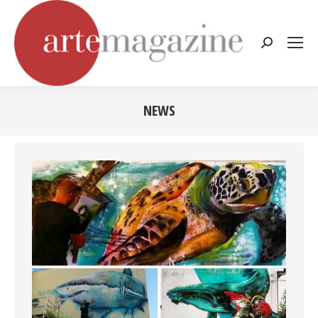
Cerca:
NEWS
Tu sei qui: