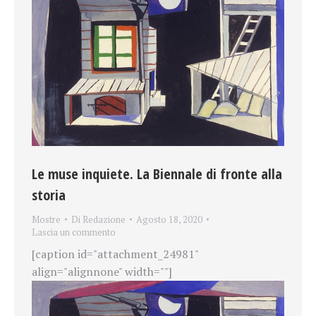
Le muse inquiete. La Biennale di fronte alla
storia
Mostre
Di
Redazione
Agosto 18, 2020
Lascia un commento
[caption id="attachment_24981"
align="alignnone" width=""]