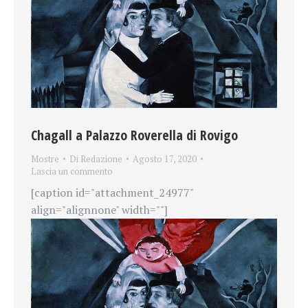
Chagall a Palazzo Roverella di Rovigo
Mostre
Di
Redazione
Agosto 17, 2020
Lascia un commento
[caption id="attachment_24977"
align="alignnone" width=""]