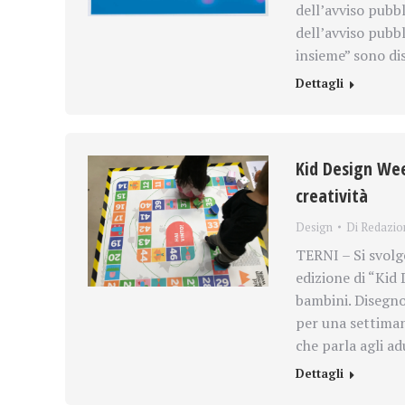
dell’avviso pub
dell’avviso pubb
insieme” sono dis
Dettagli
Kid Design Week
creatività
Design
Di
Redazio
TERNI – Si svolg
edizione di “Kid 
bambini. Disegno
per una settiman
che parla agli ad
Dettagli