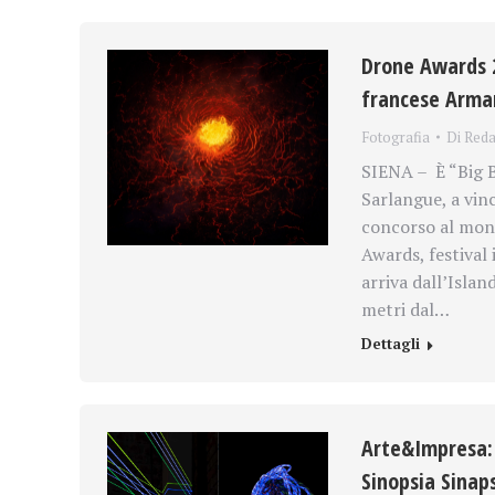
Drone Awards 2
francese Arma
Fotografia
Di
Reda
SIENA – È “Big B
Sarlangue, a vin
concorso al mond
Awards, festival 
arriva dall’Isla
metri dal…
Dettagli
Arte&Impresa: a
Sinopsia Sinaps