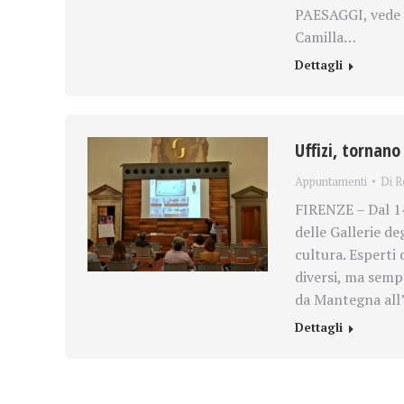
PAESAGGI, vede la
Camilla…
Dettagli
Uffizi, tornano
Appuntamenti
Di
R
FIRENZE – Dal 14
delle Gallerie de
cultura. Esperti
diversi, ma sempr
da Mantegna all’I
Dettagli