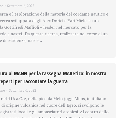
ne
Settembre 6, 2022
rca e l’esplorazione della materia del cordame nautico è
icerca sviluppata dagli Alex Dorici e Yari Miele, su un
da Gottifredi Maffioli – leader nel mercato per la
de e nastri. Da questa ricerca, realizzata nel corso di un
 e di residenza, nasce…
tura al MANN per la rassegna MARetica: in mostra
reperti per raccontare la guerra
one
Settembre 6, 2022
l 416 a.C. e, nella piccola Melo (oggi Milos, in italiano
a di origine vulcanica nel cuore dell’Egeo, si svolgono le
agistrati locali e gli ambasciatori ateniesi. Al centro dello