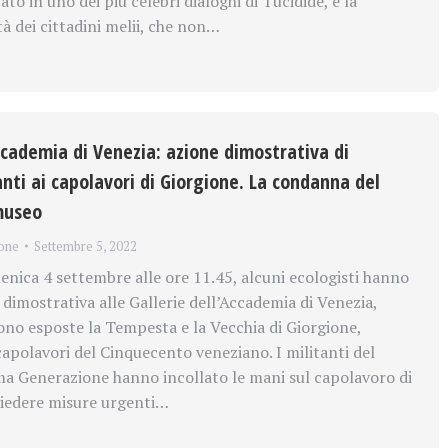
to in uno dei più celebri dialoghi di Tucidide, è la
à dei cittadini melii, che non…
Accademia di Venezia: azione dimostrativa di
nti ai capolavori di Giorgione. La condanna del
 museo
one
Settembre 5, 2022
ca 4 settembre alle ore 11.45, alcuni ecologisti hanno
dimostrativa alle Gallerie dell’Accademia di Venezia,
sono esposte la Tempesta e la Vecchia di Giorgione,
capolavori del Cinquecento veneziano. I militanti del
a Generazione hanno incollato le mani sul capolavoro di
hiedere misure urgenti…