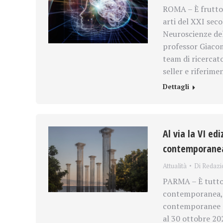
ROMA – È frutto 
arti del XXI sec
Neuroscienze del
professor Giacom
team di ricercato
seller e riferim
Dettagli
Al via la VI ed
contemporane
Attualità
Di
Redazi
PARMA – È tutto 
contemporanea, e
contemporanee e 
al 30 ottobre 20