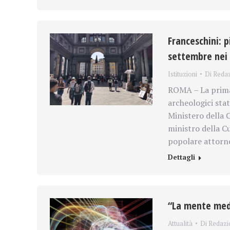
Franceschini: 
settembre nei 
Istituzioni
Di
Reda
ROMA – La prima 
archeologici stat
Ministero della 
ministro della C
popolare attorno
Dettagli
“La mente medi
Attualità
Di
Redazi