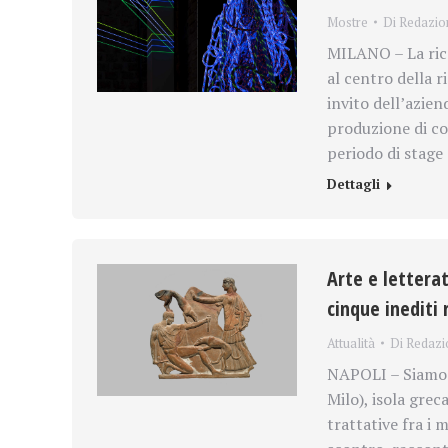
Mostre
Di
Redazio
MILANO – La rice
al centro della r
invito dell’azien
produzione di cor
periodo di stage
Dettagli
Arte e lettera
cinque inediti 
Attualità
Di
Redazi
NAPOLI – Siamo ne
Milo), isola grec
trattative fra i m