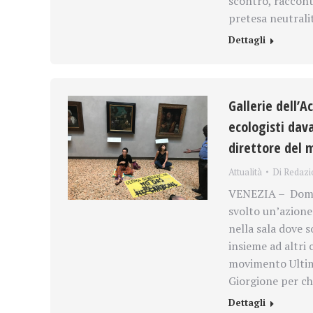
scontro, racconta
pretesa neutralit
Dettagli
Gallerie dell’
ecologisti dava
direttore del
Attualità
Di
Redazi
VENEZIA – Domeni
svolto un’azione 
nella sala dove 
insieme ad altri 
movimento Ultim
Giorgione per c
Dettagli