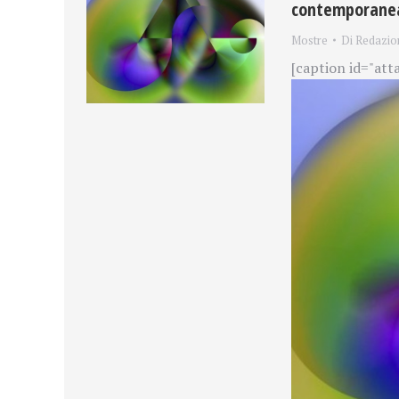
contemporanea 
Mostre
Di
Redazio
[caption id="att