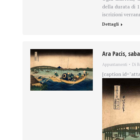
della durata di 1
iscrizioni verra
Dettagli
Ara Pacis, sab
Appuntamenti
Di
R
[caption id="att