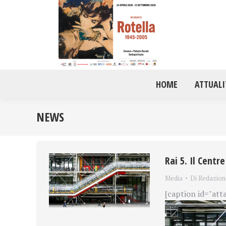
HOME
ATTUALI
NEWS
Rai 5. Il Cent
Media
Di
Redazion
[caption id="att