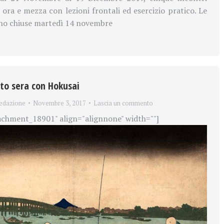
 ora e mezza con lezioni frontali ed esercizio pratico. Le
nno chiuse martedì 14 novembre
ato sera con Hokusai
edazione
Novembre 3, 2017
Lascia un commento
achment_18901" align="alignnone" width=""]