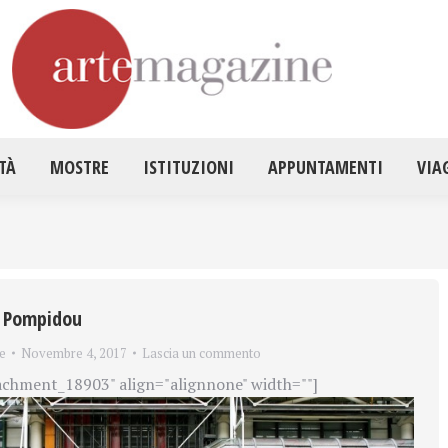
HOME
ATTUALITÀ
MOSTRE
ISTITUZ
TÀ
MOSTRE
ISTITUZIONI
APPUNTAMENTI
VIA
re Pompidou
e
Novembre 4, 2017
Lascia un commento
achment_18903" align="alignnone" width=""]