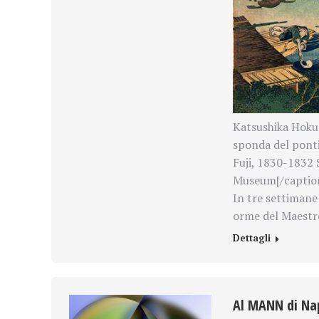
Katsushika Hokus
sponda del ponti
Fuji, 1830-1832 
Museum[/captio
In tre settimane 
orme del Maestro
Dettagli
Al MANN di Nap