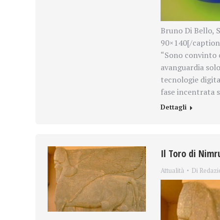
Bruno Di Bello, 
90×140[/caption
“Sono convinto c
avanguardia solo
tecnologie digit
fase incentrata 
Dettagli
Il Toro di Nimr
Attualità
Di
Redazi