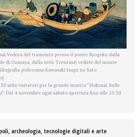
ai Veduta del tramonto presso il ponte Ryogoku dalla
le di Onmaya, dalla serie Trentasei vedute del monte
Silografia policroma Kawasaki Isago no Sato
n]
30 mila visitatori per la grande mostra “Hokusai. Sulle
”. Dal 4 novembre ogni sabato apertura fino alle 23.30
oli, archeologia, tecnologie digitali e arte