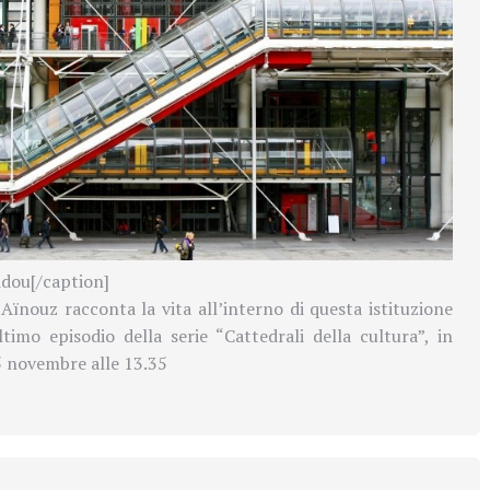
dou[/caption]
 Aïnouz racconta la vita all’interno di questa istituzione
ultimo episodio della serie “Cattedrali della cultura”, in
 novembre alle 13.35