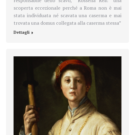
responsabile dello scavo, Rossella Rea: “una
scoperta eccezionale perché a Roma non è mai
stata individuata né scavata una caserma e mai
trovata una domus collegata alla caserma stessa”
Dettagli