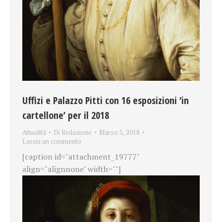
Uffizi e Palazzo Pitti con 16 esposizioni ‘in
cartellone’ per il 2018
Attualità
Di
Redazione
Marzo 5, 2018
Lascia un commento
[caption id="attachment_19777"
align="alignnone" width=""]