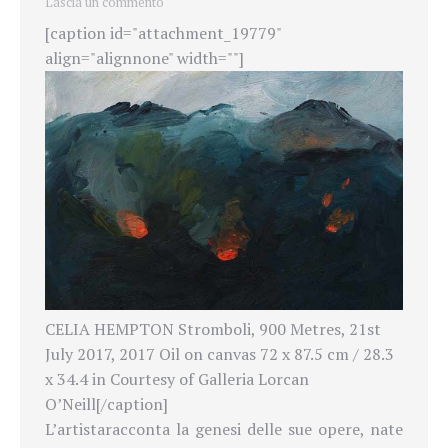
Lascia un commento
[caption id="attachment_19779"
align="alignnone" width=""]
CELIA HEMPTON Stromboli, 900 Metres, 21st
July 2017, 2017 Oil on canvas 72 x 87.5 cm / 28.3
x 34.4 in Courtesy of Galleria Lorcan
O’Neill[/caption]
L’artista
racconta la genesi delle sue opere, nate