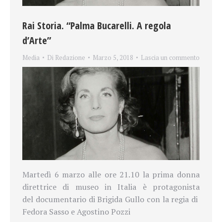
Rai Storia. “Palma Bucarelli. A regola
d’Arte”
Media
Di
Redazione
Marzo 5, 2018
Lascia un commento
Martedì 6 marzo alle ore 21.10 la prima donna
direttrice di museo in Italia è protagonista
del documentario di Brigida Gullo con la regia di
Fedora Sasso e Agostino Pozzi