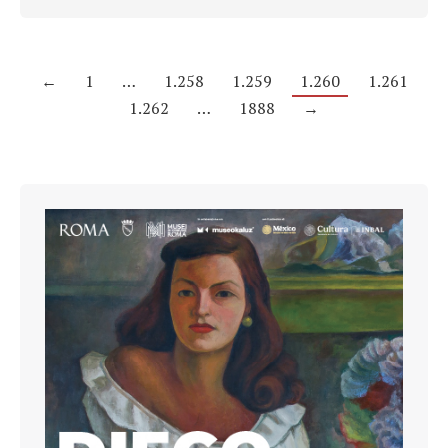
←
1
…
1.258
1.259
1.260
1.261
1.262
…
1888
→