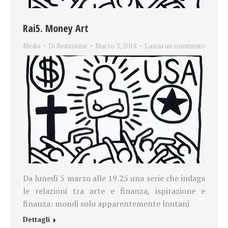
Rai5. Money Art
Media
Di
Redazione
Marzo 3, 2018
Lascia un commento
Da lunedì 5 marzo alle 19.25 una serie che indaga
le relazioni tra arte e finanza, ispirazione e
finanza: mondi solo apparentemente lontani
Dettagli