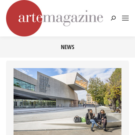
Cerca:
NEWS
Tu sei qui: