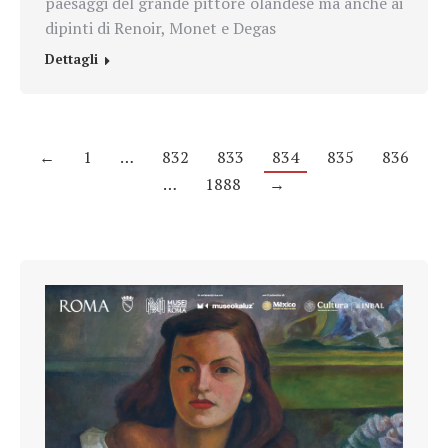
paesaggi del grande pittore olandese ma anche ai
dipinti di Renoir, Monet e Degas
Dettagli
←
1
…
832
833
834
835
836
…
1888
→