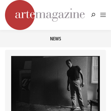
Cerca:
NEWS
Tu sei qui: