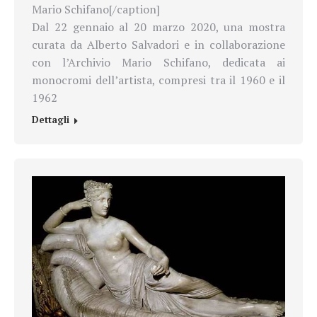
Mario Schifano[/caption]
Dal 22 gennaio al 20 marzo 2020, una mostra
curata da Alberto Salvadori e in collaborazione
con l’Archivio Mario Schifano, dedicata ai
monocromi dell’artista, compresi tra il 1960 e il
1962
Dettagli