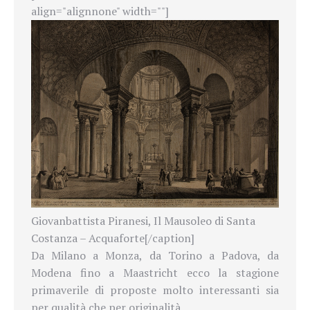
align="alignnone" width=""]
Giovanbattista Piranesi, Il Mausoleo di Santa
Costanza – Acquaforte[/caption]
Da Milano a Monza, da Torino a Padova, da
Modena fino a Maastricht ecco la stagione
primaverile di proposte molto interessanti sia
per qualità che per originalità