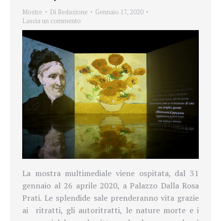
Mostre
Di
Redazione
Gennaio 17, 2020
Lascia un commento
La mostra multimediale viene ospitata, dal 31
gennaio al 26 aprile 2020, a Palazzo Dalla Rosa
Prati. Le splendide sale prenderanno vita grazie
ai ritratti, gli autoritratti, le nature morte e i