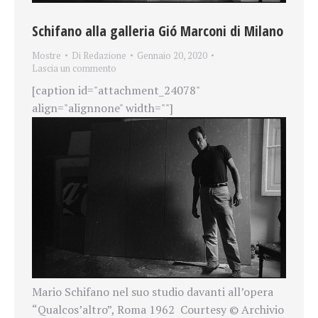
Schifano alla galleria Gió Marconi di Milano
Mostre
Di
Redazione
Gennaio 20, 2020
Lascia un commento
[caption id="attachment_24078"
align="alignnone" width=""]
Mario Schifano nel suo studio davanti all’opera
“Qualcos’altro”, Roma 1962 Courtesy © Archivio