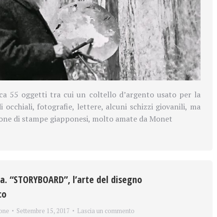
ca 55 oggetti tra cui un coltello d’argento usato per la
i occhiali, fotografie, lettere, alcuni schizzi giovanili, ma
ione di stampe giapponesi, molto amate da Monet
a. “STORYBOARD”, l’arte del disegno
co
one
Settembre 15, 2017
Lascia un commento