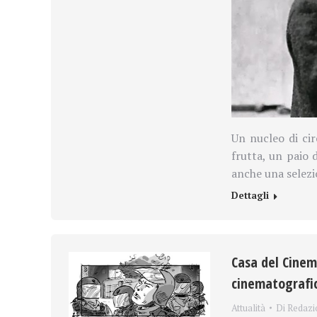
Un nucleo di cir
frutta, un paio d
anche una selez
Dettagli
Casa del Cinem
cinematografi
Attualità
Di
Redazi