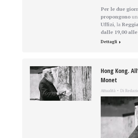
Per le due gior
propongono
un
Uffizi
, la
Reggia 
dalle
19,00 alle
Dettagli
Hong Kong. All’
Monet
Attualità
Di
Redazi