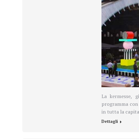
La kermesse, g
programma con ol
in tutta la capit
Dettagli