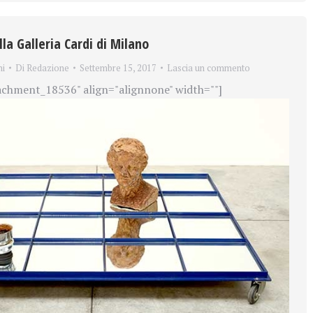
lla Galleria Cardi di Milano
ni
Di
Redazione
Settembre 15, 2017
Lascia un commento
achment_18536" align="alignnone" width=""]