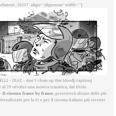
achment_18537" align="alignnone" width=""]
I – DIAZ – don’t clean up this blood[/caption]
 al 29 ottobre una mostra tematica, dal titolo
Il cinema frame by frame,
presenterà
alcune delle più
ole
realizzate per la tv e per il cinema italiano più recente