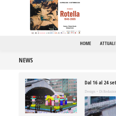
HOME
ATTUALI
NEWS
Dal 16 al 24 s
Design
Di
Redazio