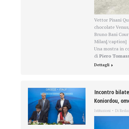
Vettor Pisani Qu
chocolate Venus,
Bruno Bani Court
Milan[/caption]
Una mostra in c
di
Piero Tomas
Dettagli
Incontro bilate
Koniordou, om
Istituzioni
Di
Reda