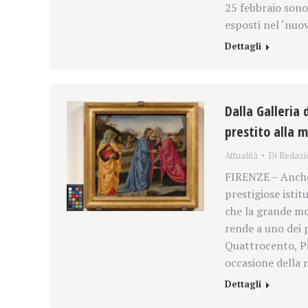
25 febbraio sono
esposti nel ‘nuo
Dettagli
Dalla Galleria 
prestito alla 
Attualità
Di
Redazi
FIRENZE – Anche 
prestigiose istit
che la grande mo
rende a uno dei p
Quattrocento, Pi
occasione della 
Dettagli