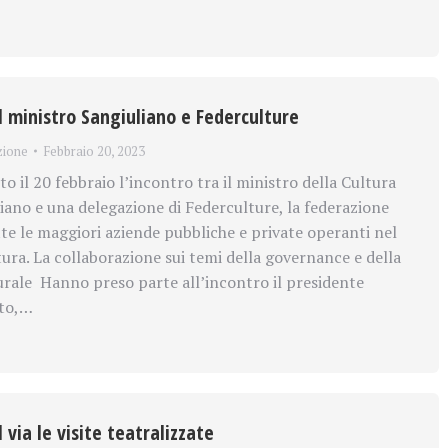
il ministro Sangiuliano e Federculture
zione
Febbraio 20, 2023
o il 20 febbraio l’incontro tra il ministro della Cultura
ano e una delegazione di Federculture, la federazione
tte le maggiori aziende pubbliche e private operanti nel
ura. La collaborazione sui temi della governance e della
rale Hanno preso parte all’incontro il presidente
ato,…
l via le visite teatralizzate