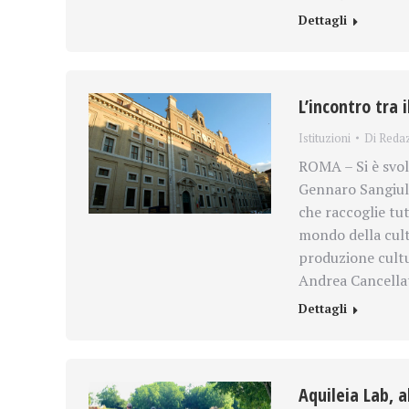
Dettagli
L’incontro tra 
Istituzioni
Di
Reda
ROMA – Si è svolt
Gennaro Sangiuli
che raccoglie tu
mondo della cult
produzione cultu
Andrea Cancell
Dettagli
Aquileia Lab, a