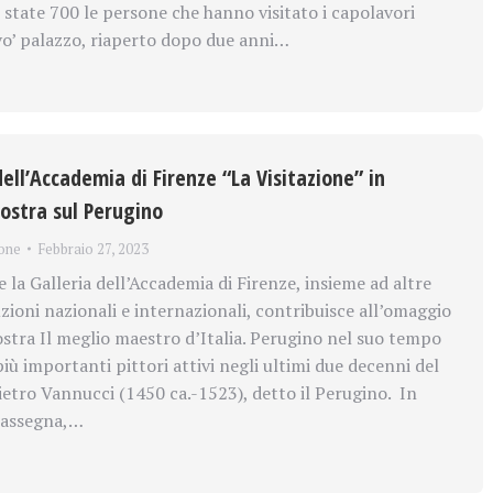
 state 700 le persone che hanno visitato i capolavori
vo’ palazzo, riaperto dopo due anni…
dell’Accademia di Firenze “La Visitazione” in
mostra sul Perugino
one
Febbraio 27, 2023
la Galleria dell’Accademia di Firenze, insieme ad altre
uzioni nazionali e internazionali, contribuisce all’omaggio
stra Il meglio maestro d’Italia. Perugino nel suo tempo
iù importanti pittori attivi negli ultimi due decenni del
etro Vannucci (1450 ca.-1523), detto il Perugino. In
rassegna,…