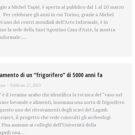
io a Michel Tapié, è aperta al pubblico dal 1 al 20 marzo
r celebrare gli anni in cui Torino, grazie a Michel
i uno dei centri mondiali dell’Arte Informale, è in
o la sede della Sant’Agostino Casa d’Aste, la mostra
 informale:…
ovamento di un “frigorifero” di 5000 anni fa
one
Febbraio 27, 2023
 il termine arabo che identifica la tecnica del “vaso nel
vare bevande e alimenti, insomma una sorta di frigorifero
questo uno dei ritrovamenti degli scavi del Lagash
oject, il progetto che vede coinvolti gli archeologi
i Pisa assieme ai colleghi dell’Università della
agash una…