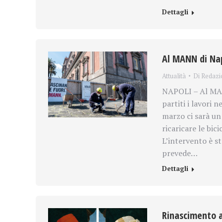
Dettagli
Al MANN di Nap
Attualità
Di
Redazi
NAPOLI – Al MAN
partiti i lavori 
marzo ci sarà un
ricaricare le bic
L’intervento è s
prevede…
Dettagli
Rinascimento a