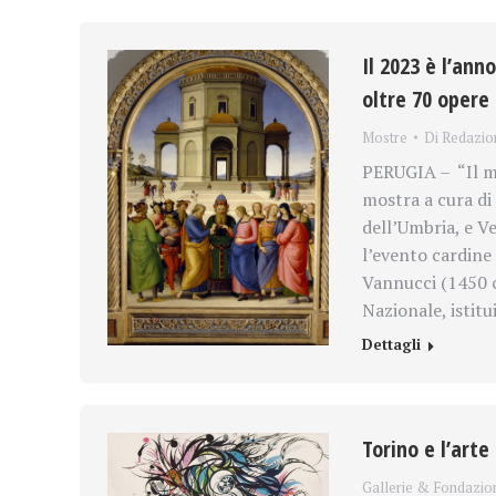
Il 2023 è l’ann
oltre 70 opere
Mostre
Di
Redazio
PERUGIA – “Il me
mostra a cura di 
dell’Umbria, e V
l’evento cardine 
Vannucci (1450 c
Nazionale, istitu
Dettagli
Torino e l’arte
Gallerie & Fondazio