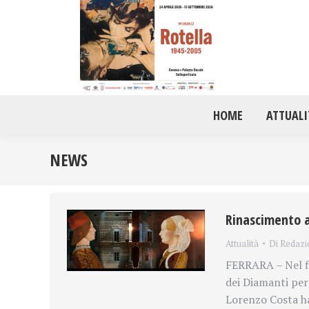
HOME
ATTUALI
NEWS
Rinascimento a
Attualità
Di
Redazi
FERRARA – Nel fi
dei Diamanti per
Lorenzo Costa han