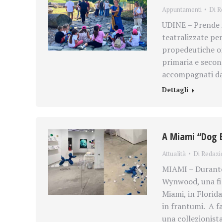
Appuntamenti
Di
R
UDINE – Prende il
teatralizzate per
propedeutiche on-
primaria e second
accompagnati da 
Dettagli
A Miami “Dog B
Attualità
Di
Redazi
MIAMI – Durante l
Wynwood, una fie
Miami, in Florida
in frantumi. A fa
una collezionist