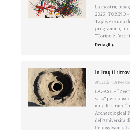
La mostra, omagg
2023 TORINO – Pe
Tapié, era uno de
programma, press
“Torino e l’arte
Dettagli
In Iraq il ritr
Attualità
Di
Redazi
LAGASH – “Zeer” è
vaso” per conser
ante litteram. È 
Archaeological Pr
dell’Università d
Pennsylvania. L