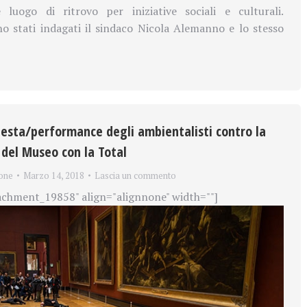
me
luogo di ritrovo per
iniziative sociali e culturali.
o stati indagati il sindaco Nicola Alemanno e lo stesso
testa/performance degli ambientalisti contro la
 del Museo con la Total
one
Marzo 14, 2018
Lascia un commento
achment_19858" align="alignnone" width=""]