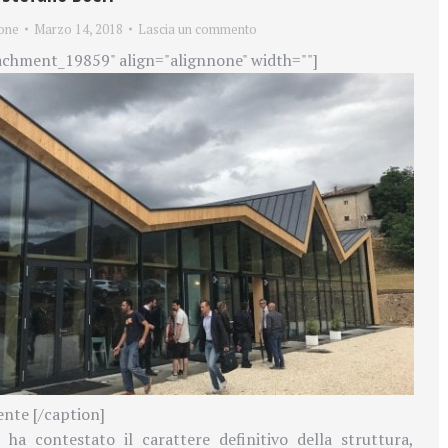
one
Marzo 14, 2018
Lascia un commento
achment_19859" align="alignnone" width=""]
ente [/caption]
a ha contestato il
carattere definitivo della struttura,