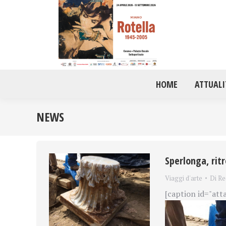
HOME
ATTUALI
NEWS
Sperlonga, ritr
Viaggi d'arte
Di
Re
[caption id="att