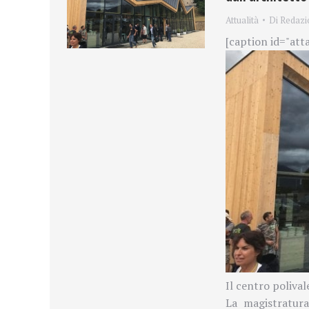
Attualità
Di
Redazi
[caption id="att
Il centro polival
La magistratur