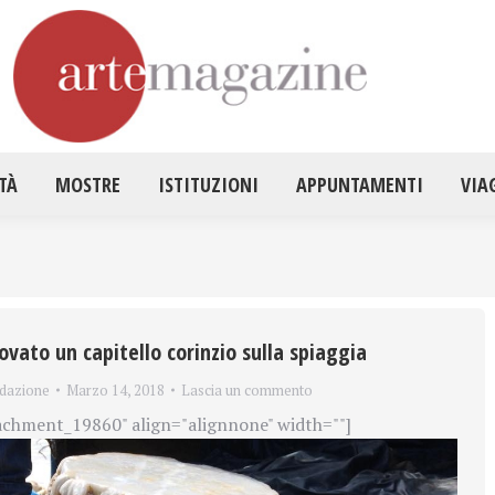
HOME
ATTUALITÀ
MOSTRE
ISTITUZ
TÀ
MOSTRE
ISTITUZIONI
APPUNTAMENTI
VIA
ovato un capitello corinzio sulla spiaggia
dazione
Marzo 14, 2018
Lascia un commento
achment_19860" align="alignnone" width=""]