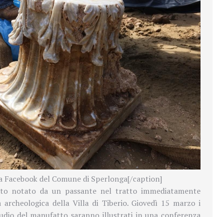
na Facebook del Comune di Sperlonga[/caption]
tato notato da un passante nel tratto immediatamente
a archeologica della Villa di Tiberio. Giovedì 15 marzo i
studio del manufatto saranno illustrati in una conferenza