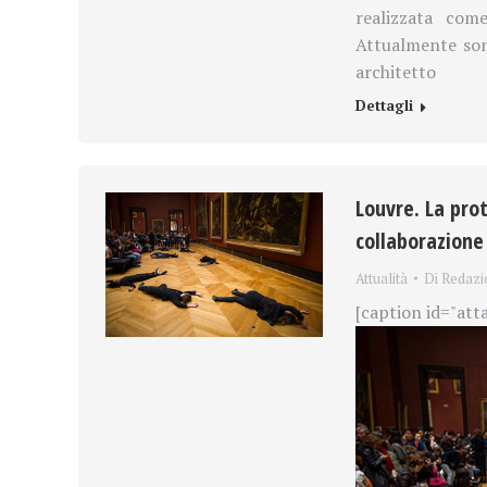
realizzata co
Attualmente s
on
architetto
Dettagli
Louvre. La pro
collaborazione
Attualità
Di
Redazi
[caption id="att