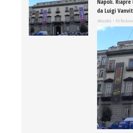
Napoli. Riapre 
da Luigi Vanvite
Attualità
Di
Redazi