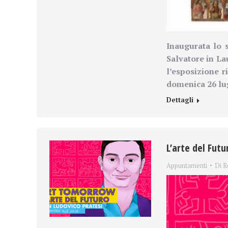
Inaugurata lo 
Salvatore in La
l’esposizione r
domenica 26 lu
Dettagli
L’arte del Futu
Appuntamenti
Di
R