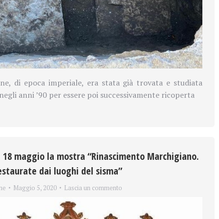
e, di epoca imperiale, era stata già trovata e studiata
negli anni ’90 per essere poi successivamente ricoperta
l 18 maggio la mostra “Rinascimento Marchigiano.
estaurate dai luoghi del sisma”
ne
Maggio 5, 2020
Lascia un commento