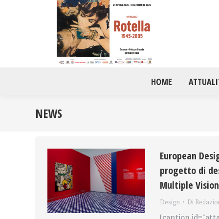
HOME
ATTUALI
NEWS
European Desig
progetto di de
Multiple Vision
Design
Di
Redazio
[caption id="att