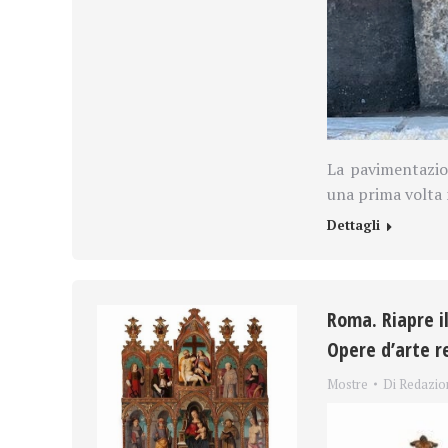
La pavimentazion
una prima volta 
Dettagli
Roma. Riapre i
Opere d’arte r
Mostre
Di
Redazio