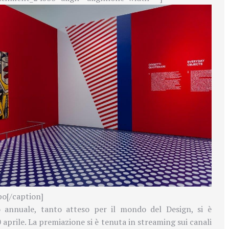
o[/caption]
 annuale, tanto atteso per il mondo del Design, si è
 aprile. La premiazione si è tenuta in streaming sui canali