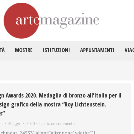
HOME
ATTUALITÀ
MOSTRE
ISTITUZ
TÀ
MOSTRE
ISTITUZIONI
APPUNTAMENTI
VIA
n Awards 2020. Medaglia di bronzo all’Italia per il
sign grafico della mostra “Roy Lichtenstein.
s”
ne
Maggio 5, 2020
Lascia un commento
achment_24533" align="alignnone" width=""]