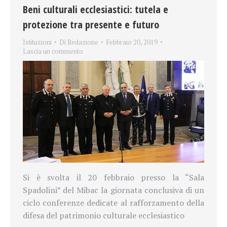
Beni culturali ecclesiastici: tutela e
protezione tra presente e futuro
Istituzioni
Di
Redazione
Febbraio 20, 2019
Lascia un commento
Si è svolta il 20 febbraio presso la “Sala
Spadolini” del Mibac la giornata conclusiva di un
ciclo conferenze dedicate al rafforzamento della
difesa del patrimonio culturale ecclesiastico