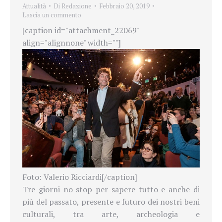
Attualità
Di
Redazione
Febbraio 20, 2019
Lascia un commento
[caption id="attachment_22069"
align="alignnone" width=""]
Foto: Valerio Ricciardi[/caption]
Tre giorni no stop per sapere tutto e anche di
più del passato, presente e futuro dei nostri beni
culturali, tra arte, archeologia e