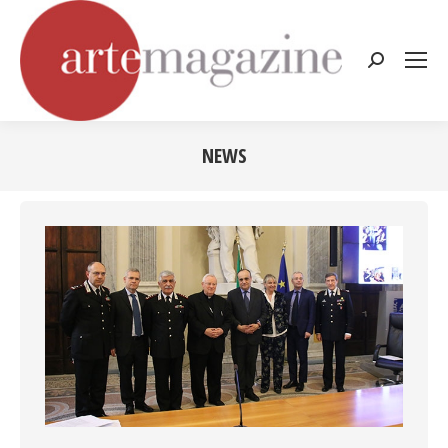
Cerca:
NEWS
Tu sei qui: