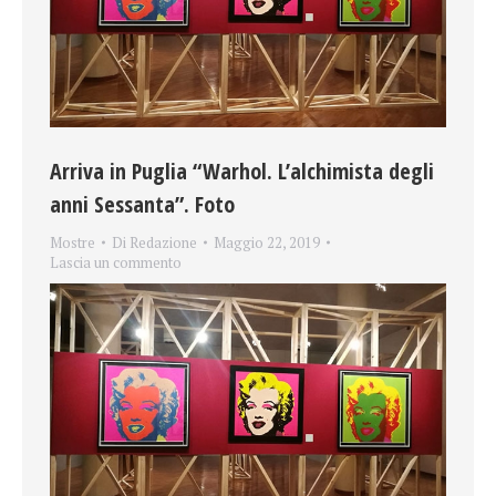
Arriva in Puglia “Warhol. L’alchimista degli
anni Sessanta”. Foto
Mostre
Di
Redazione
Maggio 22, 2019
Lascia un commento