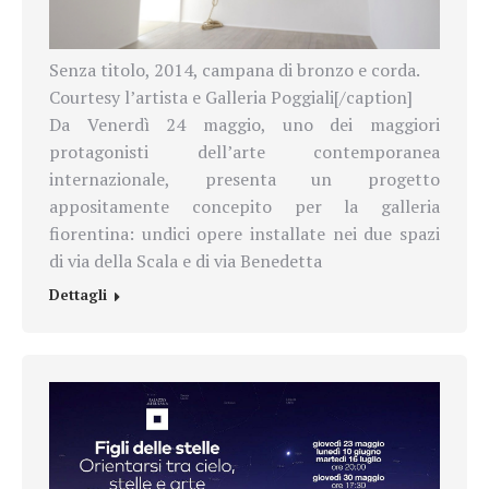
Senza titolo, 2014, campana di bronzo e corda.
Courtesy l’artista e Galleria Poggiali[/caption]
Da Venerdì 24 maggio, uno dei maggiori
protagonisti dell’arte contemporanea
internazionale, presenta un progetto
appositamente concepito per la galleria
fiorentina: undici opere installate nei due spazi
di via della Scala e di via Benedetta
Dettagli