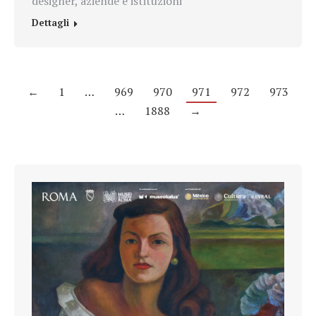
designer, aziende e istituzioni
Dettagli
←
1
…
969
970
971
972
973
…
1888
→