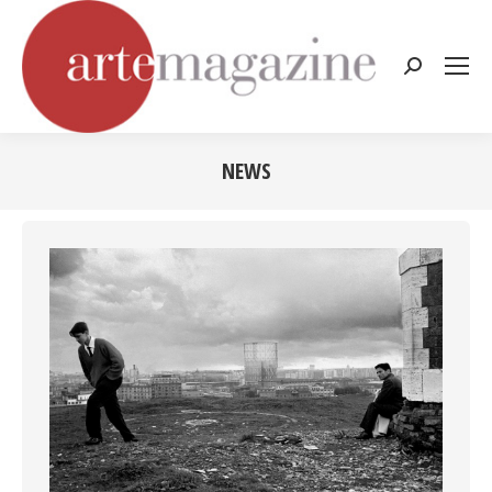
Cerca:
NEWS
Tu sei qui: