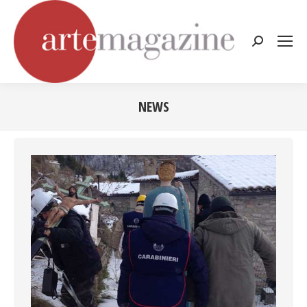
Cerca:
NEWS
Tu sei qui: