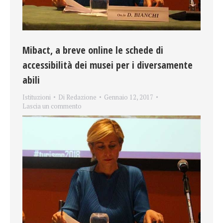
Mibact, a breve online le schede di
accessibilità dei musei per i diversamente
abili
Istituzioni
Di
Redazione
Gennaio 12, 2017
Lascia un commento