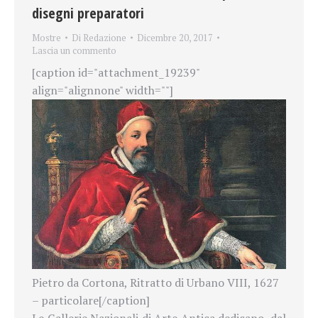
disegni preparatori
Mostre
Di
Redazione
Dicembre 20, 2017
Lascia un commento
[caption id="attachment_19239"
align="alignnone" width=""]
Pietro da Cortona, Ritratto di Urbano VIII, 1627
– particolare[/caption]
Le Gallerie Nazionali di Arte Antica dedicano, dal