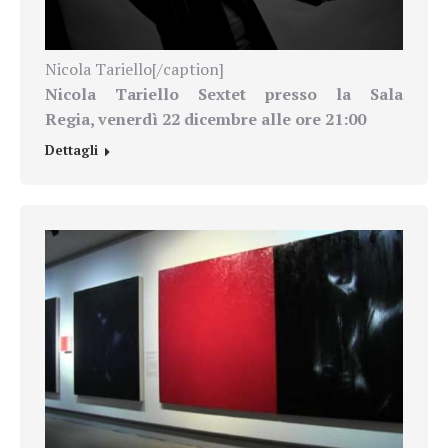
Nicola Tariello[/caption]
Nicola Tariello Sextet presso la
Sala
Regia,
venerdì 22 dicembre alle ore 21:00
Dettagli