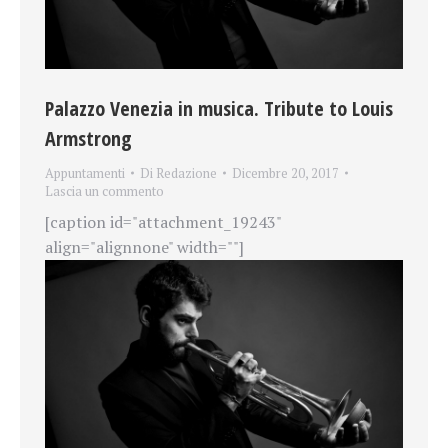
Palazzo Venezia in musica. Tribute to Louis
Armstrong
Appuntamenti
Di
Redazione
Dicembre 20, 2017
Lascia un commento
[caption id="attachment_19243"
align="alignnone" width=""]