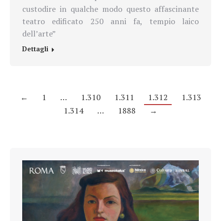
custodire in qualche modo questo affascinante
teatro edificato 250 anni fa, tempio laico
dell’arte”
Dettagli
←
1
…
1.310
1.311
1.312
1.313
1.314
…
1888
→