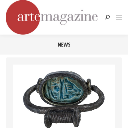
Cerca:
NEWS
Tu sei qui: