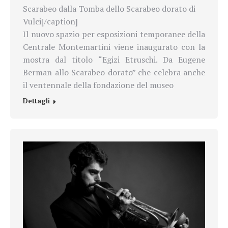
Scarabeo dalla Tomba dello Scarabeo dorato di
Vulci[/caption]
Il nuovo spazio per esposizioni temporanee della
Centrale Montemartini viene inaugurato con la
mostra dal titolo “Egizi Etruschi. Da Eugene
Berman allo Scarabeo dorato” che celebra anche
il ventennale della fondazione del museo
Dettagli