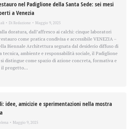
restauro nel Padiglione della Santa Sede: sei mesi
perti a Venezia
ali
Di
Redazione
Maggio 9, 2025
alla doratura, dall’affresco ai calchi: cinque laboratori
l restauro come pratica condivisa e accessibile VENEZIA –
lla Biennale Architettura segnata dal desiderio diffuso di
 tecnica, ambiente e responsabilità sociale, il Padiglione
 si distingue come spazio di azione concreta, formativa e
 il progetto…
i: idee, amicizie e sperimentazioni nella mostra
ta
olena
Maggio 9, 2025