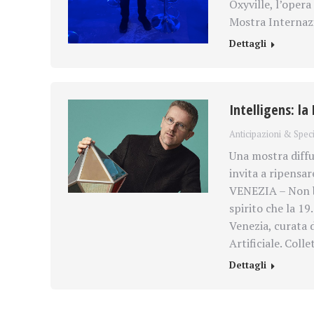
Oxyville, l’oper
Mostra Internazi
Dettagli
Intelligens: la
Anticipazioni & Speci
Una mostra diffu
invita a ripensar
VENEZIA – Non ba
spirito che la 19
Venezia, curata d
Artificiale. Coll
Dettagli