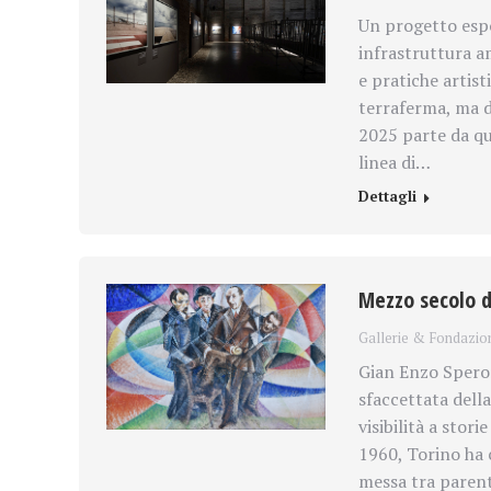
Un progetto espo
infrastruttura am
e pratiche artist
terraferma, ma da
2025 parte da qu
linea di…
Dettagli
Mezzo secolo di
Gallerie & Fondazio
Gian Enzo Speron
sfaccettata della
visibilità a stor
1960, Torino ha 
messa tra parent