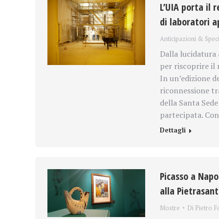
L’UIA porta il 
di laboratori a
Anticipazioni & Speci
Dalla lucidatura 
per riscoprire i
In un’edizione de
riconnessione tra
della Santa Sede
partecipata. Con
Dettagli
Picasso a Napol
alla Pietrasan
Mostre
Di
Pietro F