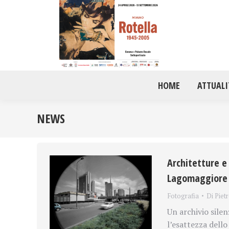
HOME
ATTUALI
NEWS
Architetture e 
Lagomaggiore i
Fotografia
Di
Piet
Un archivio silen
l’esattezza dell