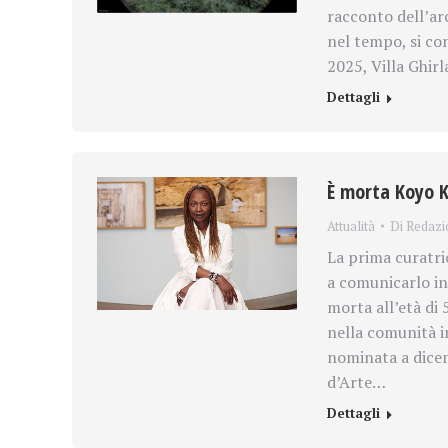
racconto dell’arc
nel tempo, si co
2025, Villa Ghir
Dettagli
È morta Koyo K
Attualità
Di
Redazi
La prima curatric
a comunicarlo in
morta all’età di
nella comunità i
nominata a dicem
d’Arte…
Dettagli