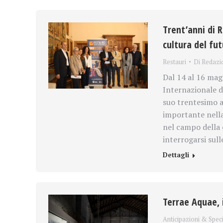
Trent’anni di R
cultura del fu
Restauri
Di
Redazi
Dal 14 al 16 mag
Internazionale d
suo trentesimo a
importante nella
nel campo della
interrogarsi sull
Dettagli
Terrae Aquae, i
Anticipazioni & Speci