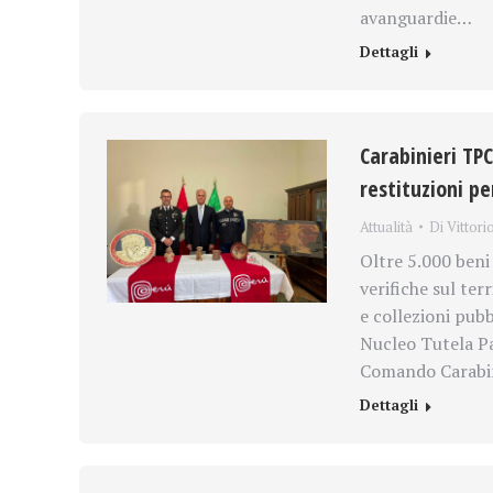
avanguardie…
Dettagli
Carabinieri TPC
restituzioni pe
Attualità
Di
Vittori
Oltre 5.000 beni 
verifiche sul ter
e collezioni pubb
Nucleo Tutela Pa
Comando Carabin
Dettagli