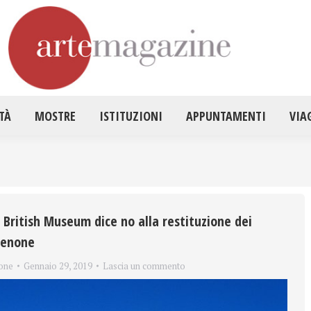
HOME
ATTUALITÀ
MOSTRE
ISTITUZ
TÀ
MOSTRE
ISTITUZIONI
APPUNTAMENTI
VIA
l British Museum dice no alla restituzione dei
tenone
one
Gennaio 29, 2019
Lascia un commento