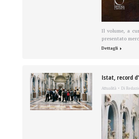
Il volume, a cur
presentato merco
Dettagli
Istat, record d
Attualità
Di
Redazi