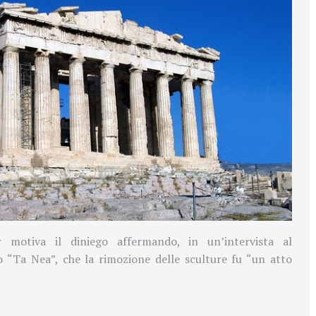
r motiva il diniego affermando, in un’intervista al
o “Ta Nea”, che la rimozione delle sculture fu “un atto