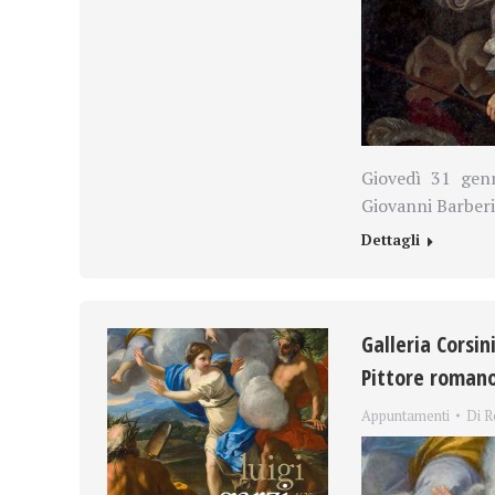
Giovedì 31 genn
Giovanni Barberi
Dettagli
Galleria Corsin
Pittore roman
Appuntamenti
Di
R