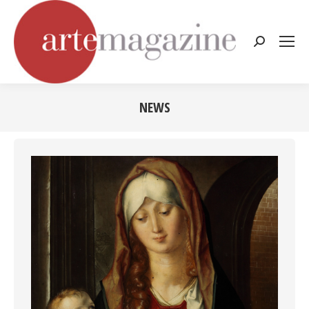
Cerca:
NEWS
Tu sei qui: