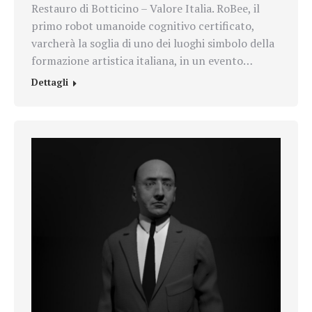
Restauro di Botticino – Valore Italia. RoBee, il
primo robot umanoide cognitivo certificato,
varcherà la soglia di uno dei luoghi simbolo della
formazione artistica italiana, in un evento…
Dettagli