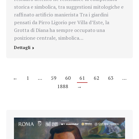
storica e simbolica, tra suggestioni mitologiche e
raffinato artificio manierista Tra i giardini
pensati da Pirro Ligorio per Villa d’Este, la
Grotta di Diana ha sempre occupato una
posizione centrale, simbolica…
Dettagli
←
1
…
59
60
61
62
63
…
1888
→