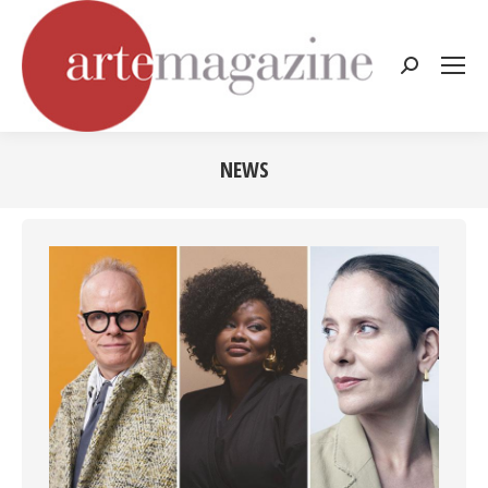
Cerca:
NEWS
Tu sei qui: