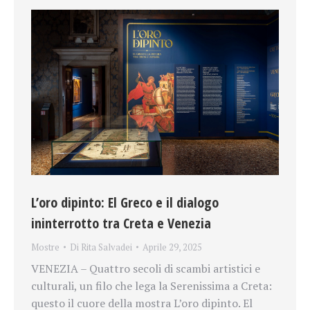
L’oro dipinto: El Greco e il dialogo
ininterrotto tra Creta e Venezia
Mostre
Di
Rita Salvadei
Aprile 29, 2025
VENEZIA – Quattro secoli di scambi artistici e
culturali, un filo che lega la Serenissima a Creta:
questo il cuore della mostra L’oro dipinto. El