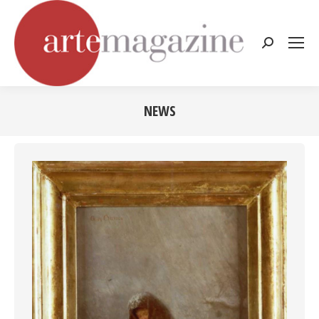
Cerca:
NEWS
Tu sei qui: