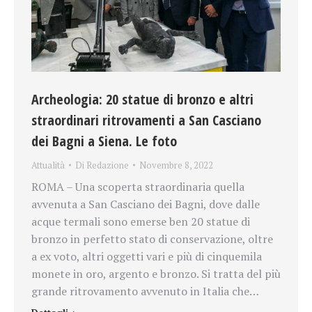
Archeologia: 20 statue di bronzo e altri
straordinari ritrovamenti a San Casciano
dei Bagni a Siena. Le foto
Attualità
Di
Redazione
Novembre 8, 2022
ROMA – Una scoperta straordinaria quella
avvenuta a San Casciano dei Bagni, dove dalle
acque termali sono emerse ben 20 statue di
bronzo in perfetto stato di conservazione, oltre
a ex voto, altri oggetti vari e più di cinquemila
monete in oro, argento e bronzo. Si tratta del più
grande ritrovamento avvenuto in Italia che…