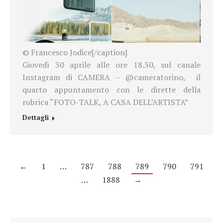
© Francesco Jodice[/caption]
Giovedì 30 aprile alle ore 18.30, sul canale
Instagram di CAMERA – @cameratorino, il
quarto appuntamento con le dirette della
rubrica “FOTO-TALK, A CASA DELL’ARTISTA”
Dettagli
←
1
…
787
788
789
790
791
…
1888
→