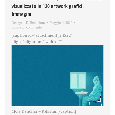
visualizzato in 120 artwork grafici.
Immagini
Design
Di
Redazione
Maggio 4, 2020
Lascia un commento
[caption id="attachment_24522"
align="alignnone" width=""]
Moiz Kandhar – Pakistan[/caption]