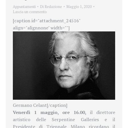
Appuntamenti
Di
Redazione
Maggio 1, 2020
Lascia un commento
[caption id="attachment_24516"
align="alignnone" width=""]
Germano Celant[/caption]
Venerdì 1 maggio, ore 16.00,
il direttore
artistico delle Serpentine Galleries e il
Presidente di Triennale Milano ricordano il