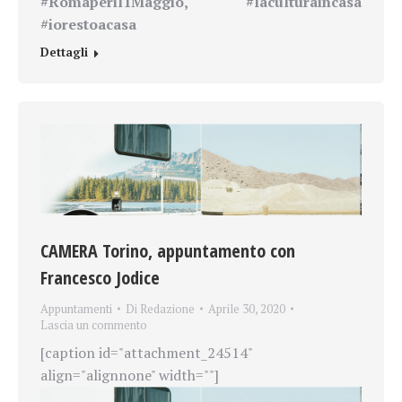
#Romaperil1Maggio, #laculturaincasa
#iorestoacasa
Dettagli
CAMERA Torino, appuntamento con
Francesco Jodice
Appuntamenti
Di
Redazione
Aprile 30, 2020
Lascia un commento
[caption id="attachment_24514"
align="alignnone" width=""]