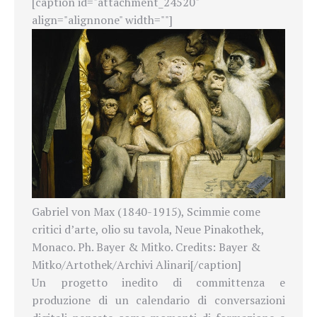
[caption id="attachment_24520"
align="alignnone" width=""]
Gabriel von Max (1840-1915), Scimmie come
critici d’arte, olio su tavola, Neue Pinakothek,
Monaco. Ph. Bayer & Mitko. Credits: Bayer &
Mitko/Artothek/Archivi Alinari[/caption]
Un progetto inedito di committenza e
produzione di un calendario di conversazioni