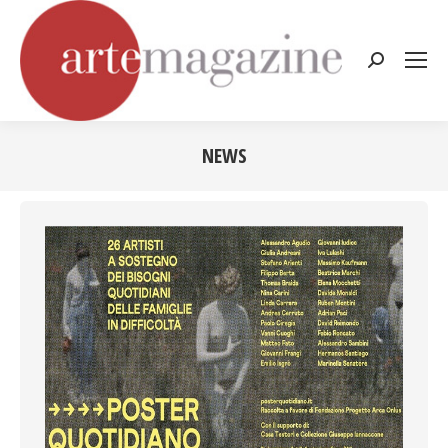
Cerca:
NEWS
Tu sei qui: