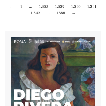
←
1
…
1.338
1.339
1.340
1.341
1.342
…
1888
→