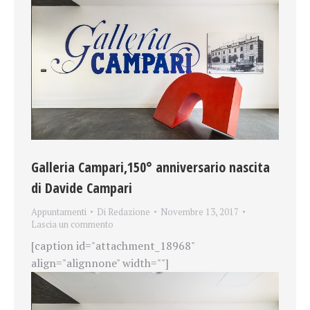
Galleria Campari,150° anniversario nascita
di Davide Campari
Appuntamenti
Di
Redazione
Novembre 13, 2017
Lascia un commento
[caption id="attachment_18968"
align="alignnone" width=""]