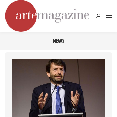
Cerca:
NEWS
Tu sei qui: