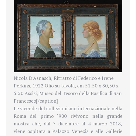
Nicola D’Asnasch, Ritratto di Federico e Irene
Perkins, 1922 Olio su tavola, cm 51,50 x 80,50 x
5,50 Assisi, Museo del Tesoro della Basilica di San
Francesco[/caption]
Le vicende del collezionismo internazionale nella
Roma del primo ‘900 rivivono nella grande
mostra che, dal 7 dicembre al 4 marzo 2018,
viene ospitata a Palazzo Venezia e alle Gallerie