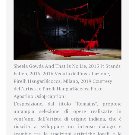
Sheela Gowda And That Is No Lie, 2015 It Stands
Fallen, 2015-2016 Veduta dell’installazione,
Pirelli HangarBicocca, Milano, 2019 Courtesy
dell’artista e Pirelli HangarBicocca Foto:
Agostino Osio[/caption]
L’esposizione, dal titolo “Remains”, propone
un’ampia selezione di opere realizzate in
vent’anni dall’artista di origine indiana, che è
riuscita a sviluppare un intenso dialogo e
scambio tra le tradizioni artistiche locali e le