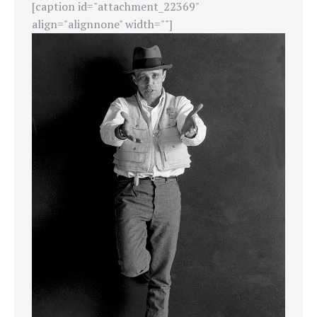
[caption id="attachment_22369"
align="alignnone" width=""]