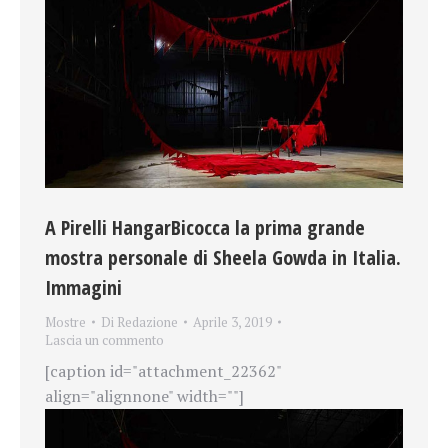
A Pirelli HangarBicocca la prima grande
mostra personale di Sheela Gowda in Italia.
Immagini
Mostre
Di
Redazione
Aprile 3, 2019
Lascia un commento
[caption id="attachment_22362"
align="alignnone" width=""]