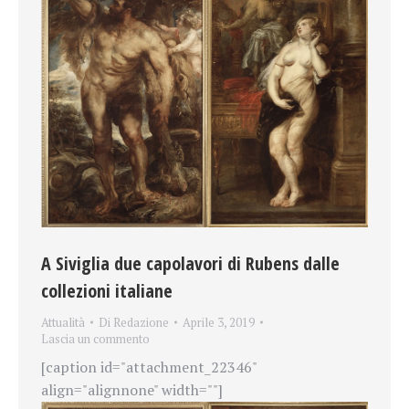
A Siviglia due capolavori di Rubens dalle
collezioni italiane
Attualità
Di
Redazione
Aprile 3, 2019
Lascia un commento
[caption id="attachment_22346"
align="alignnone" width=""]