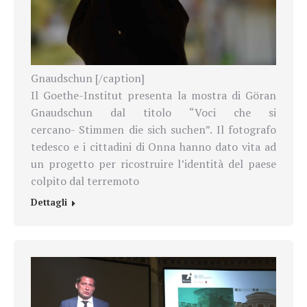
Gnaudschun [/caption]
Il Goethe-Institut presenta la mostra di Göran
Gnaudschun dal titolo “Voci che si
cercano- Stimmen die sich suchen”. Il fotografo
tedesco e i cittadini di Onna hanno dato vita ad
un progetto per ricostruire l’identità del paese
colpito dal terremoto
Dettagli