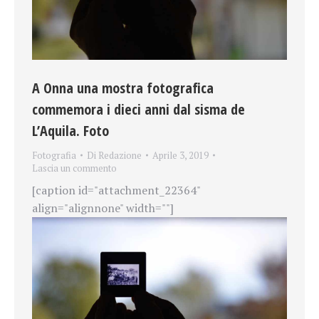
A Onna una mostra fotografica
commemora i dieci anni dal sisma de
L’Aquila. Foto
Fotografia
Di
Redazione
Aprile 3, 2019
Lascia un commento
[caption id="attachment_22364"
align="alignnone" width=""]