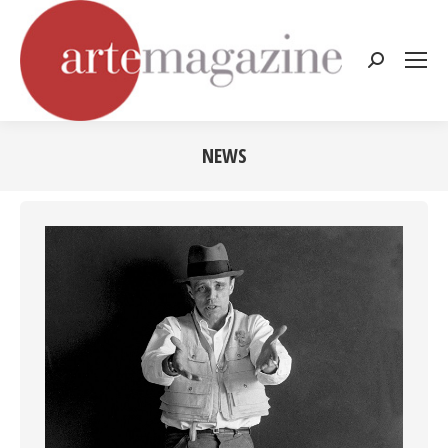
Cerca:
NEWS
Tu sei qui: