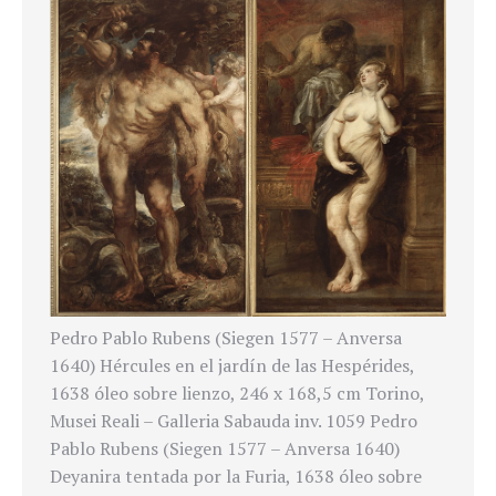
Pedro Pablo Rubens (Siegen 1577 – Anversa
1640) Hércules en el jardín de las Hespérides,
1638 óleo sobre lienzo, 246 x 168,5 cm Torino,
Musei Reali – Galleria Sabauda inv. 1059 Pedro
Pablo Rubens (Siegen 1577 – Anversa 1640)
Deyanira tentada por la Furia, 1638 óleo sobre