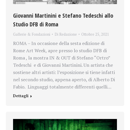
Giovanni Martinini e Stefano Tedeschi allo
Studio DFB di Roma
Gallerie & Fondazioni
Di
Redazione
Ottobre 25, 2021
ROMA – In occasione della sesta edizione di
Rome Art Week, apre presso lo studio DFB di
Roma , la mostra IN & OUT di Stefano “Ortro”
Tedeschi e di Giovanni Martinini. Un artista che
sostiene altri artisti: l’esposizione si tiene infatti
nel secondo studio, appena aperto, di Alberto Di
Fabio. Linguaggi totalmente differenti quelli…
Dettagli