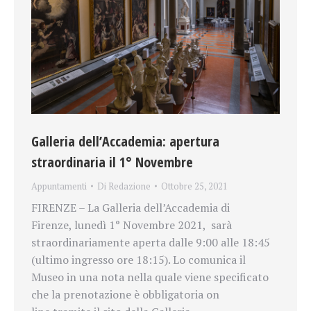
Galleria dell’Accademia: apertura
straordinaria il 1° Novembre
Appuntamenti
Di
Redazione
Ottobre 25, 2021
FIRENZE – La Galleria dell’Accademia di
Firenze, lunedì 1° Novembre 2021, sarà
straordinariamente aperta dalle 9:00 alle 18:45
(ultimo ingresso ore 18:15). Lo comunica il
Museo in una nota nella quale viene specificato
che la prenotazione è obbligatoria on