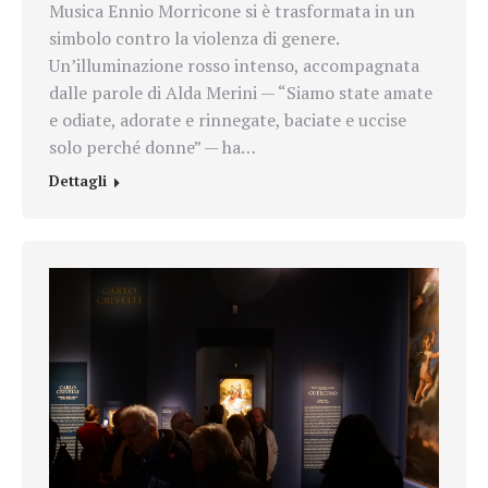
Musica Ennio Morricone si è trasformata in un
simbolo contro la violenza di genere.
Un’illuminazione rosso intenso, accompagnata
dalle parole di Alda Merini — “Siamo state amate
e odiate, adorate e rinnegate, baciate e uccise
solo perché donne” — ha…
Dettagli