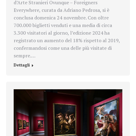
d’Arte Stranieri Ovunque – Foreigners
Everywhere, curata da Adriano Pedrosa, si è
conclusa domenica 24 novembre. Con oltre
700.000 biglietti venduti e una media di circa
3.300 visitatori al giorno, l’edizione 2024 ha
registrato un aumento del 18% rispetto al 2019,
confermandosi come una delle più visitate di
sempre.…
Dettagli