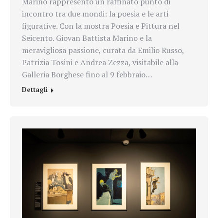
Marino rappresentò un raffinato punto di
incontro tra due mondi: la poesia e le arti
figurative. Con la mostra Poesia e Pittura nel
Seicento. Giovan Battista Marino e la
meravigliosa passione, curata da Emilio Russo,
Patrizia Tosini e Andrea Zezza, visitabile alla
Galleria Borghese fino al 9 febbraio…
Dettagli