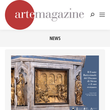
Cerca:
NEWS
Tu sei qui: