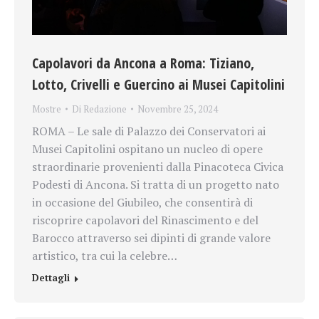
Capolavori da Ancona a Roma: Tiziano,
Lotto, Crivelli e Guercino ai Musei Capitolini
Mostre
Di
Redazione
Novembre 25, 2024
ROMA – Le sale di Palazzo dei Conservatori ai
Musei Capitolini ospitano un nucleo di opere
straordinarie provenienti dalla Pinacoteca Civica
Podesti di Ancona. Si tratta di un progetto nato
in occasione del Giubileo, che consentirà di
riscoprire capolavori del Rinascimento e del
Barocco attraverso sei dipinti di grande valore
artistico, tra cui la celebre…
Dettagli