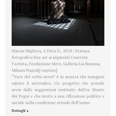
Marzia Migliora, A Dora D., 2018 | Stampa
fotografica fine art ai pigmenti Courtesy
l’artista, Fondazione Merz, Galleria Lia Rumma,
Milano/Napoli[/caption]
“Voce del verbo avere” è la mostra che inaugura
sabato 8 settembre. Un progetto che prende
avvio dalle suggestioni restituite dall’ex Monte
dei Pegni e che invita a una riflessione politica e
sociale sulla condizione attuale dell’uomo
Dettagli