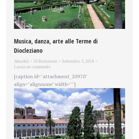
Musica, danza, arte alle Terme di
Diocleziano
Attualità
Di
Redazione
Settembre 3, 2018
Lascia un commento
[caption id="attachment_20970"
align="alignnone" width=""]