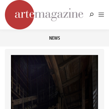
Cerca:
NEWS
Tu sei qui: