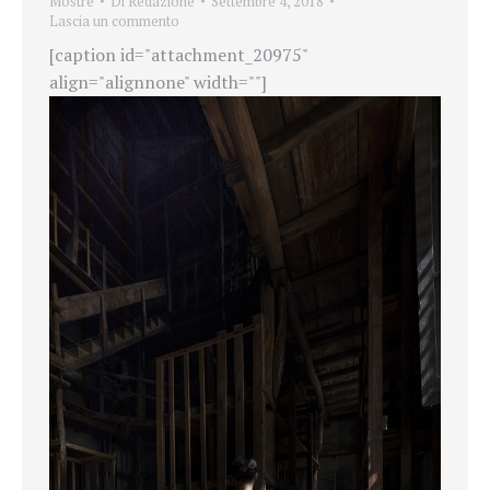
Mostre
Di
Redazione
Settembre 4, 2018
Lascia un commento
[caption id="attachment_20975"
align="alignnone" width=""]