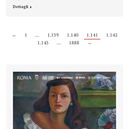
Dettagli
←
1
…
1.139
1.140
1.141
1.142
1.143
…
1888
→