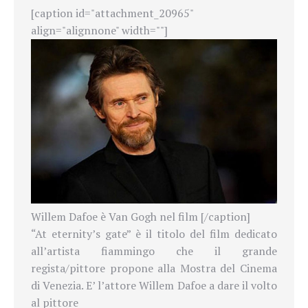
[caption id="attachment_20965"
align="alignnone" width=""]
Willem Dafoe è Van Gogh nel film [/caption]
“At eternity’s gate” è il titolo del film dedicato
all’artista fiammingo che il grande
regista/pittore propone alla Mostra del Cinema
di Venezia. E’ l’attore
Willem Dafoe a dare il volto
al pittore