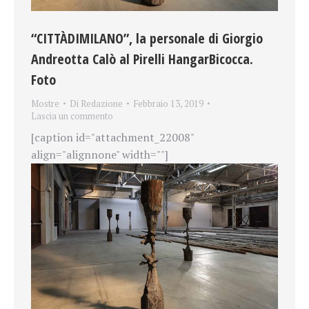
“CITTÀDIMILANO”, la personale di Giorgio
Andreotta Calò al Pirelli HangarBicocca.
Foto
Mostre
Di
Redazione
Febbraio 13, 2019
Lascia un commento
[caption id="attachment_22008"
align="alignnone" width=""]