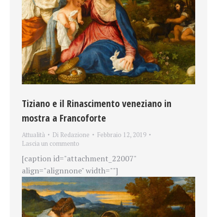
Tiziano e il Rinascimento veneziano in
mostra a Francoforte
Attualità
Di
Redazione
Febbraio 12, 2019
Lascia un commento
[caption id="attachment_22007"
align="alignnone" width=""]