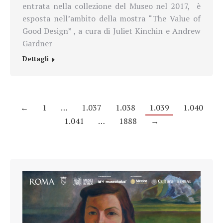
entrata nella collezione del Museo nel 2017,
è
esposta nell’ambito della mostra “The Value of
Good Design” , a cura di
Juliet Kinchin e Andrew
Gardner
Dettagli
←
1
…
1.037
1.038
1.039
1.040
1.041
…
1888
→