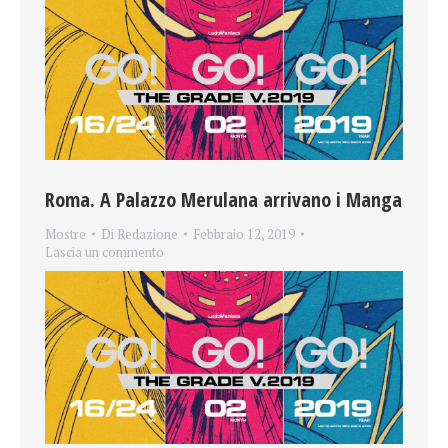
Roma. A Palazzo Merulana arrivano i Manga
Mostre
Di
Redazione
Febbraio 12, 2019
Lascia un commento