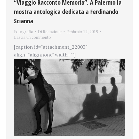
“Viaggio Racconto Memoria”. A Palermo la
mostra antologica dedicata a Ferdinando
Scianna
Fotografia
Di
Redazione
Febbraio 12, 2019
Lascia un commento
[caption id="attachment_22003"
align="alignnone" width=""]