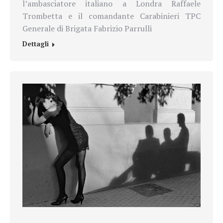
l’ambasciatore italiano a Londra Raffaele
Trombetta e il comandante Carabinieri TPC
Generale di Brigata Fabrizio Parrulli
Dettagli