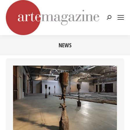
Cerca:
NEWS
Tu sei qui: