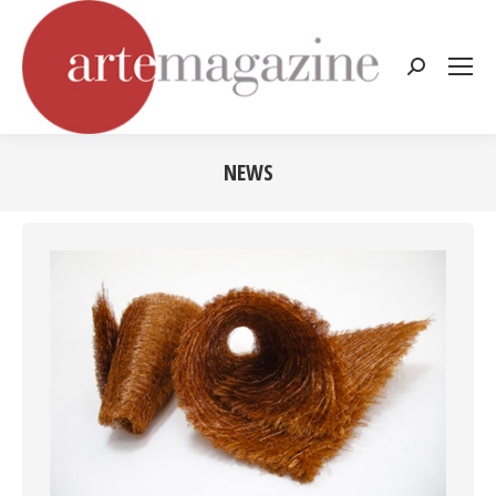
Cerca:
NEWS
Tu sei qui: