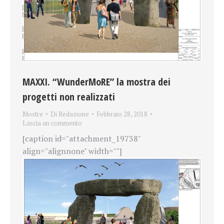
MAXXI. “WunderMoRE” la mostra dei
progetti non realizzati
Mostre
Di
Redazione
Febbraio 28, 2018
Lascia un commento
[caption id="attachment_19738"
align="alignnone" width=""]