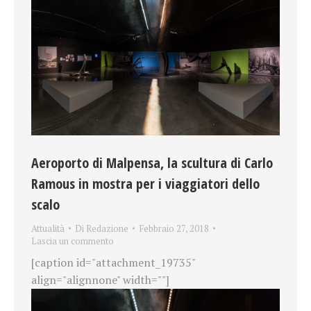
Aeroporto di Malpensa, la scultura di Carlo
Ramous in mostra per i viaggiatori dello
scalo
Attualità
Di
Redazione
Febbraio 27, 2018
Lascia un commento
[caption id="attachment_19735"
align="alignnone" width=""]