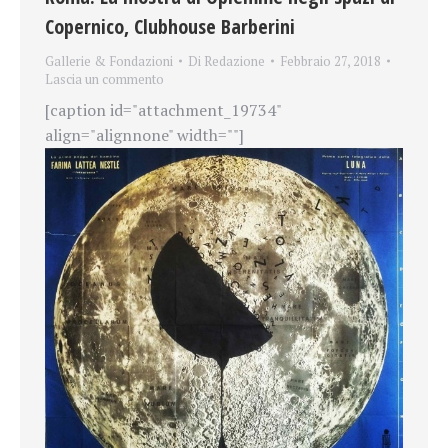
Copernico, Clubhouse Barberini
Gallerie & Fondazioni
Di
Redazione
Febbraio 27, 2018
Lascia un commento
[caption id="attachment_19734"
align="alignnone" width=""]