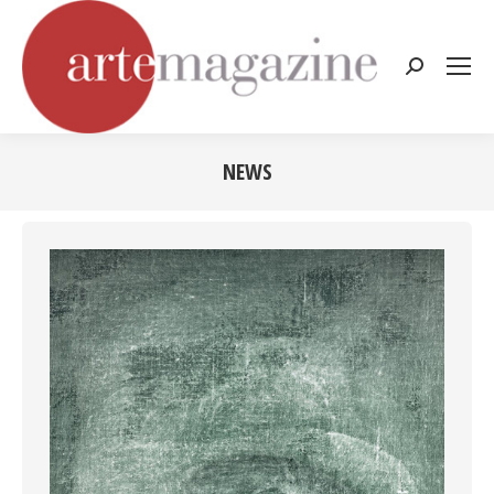
Cerca:
NEWS
Tu sei qui: