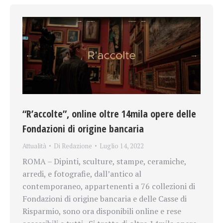
“R’accolte”, online oltre 14mila opere delle
Fondazioni di origine bancaria
Attualità
Di
Redazione
Luglio 14, 2022
ROMA – Dipinti, sculture, stampe, ceramiche,
arredi, e fotografie, dall’antico al
contemporaneo, appartenenti a 76 collezioni di
Fondazioni di origine bancaria e delle Casse di
Risparmio, sono ora disponibili online e rese