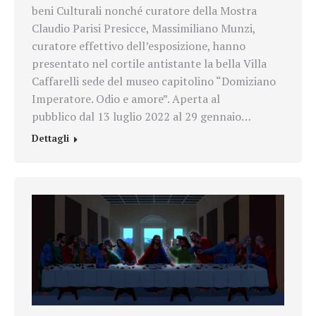
beni Culturali nonché curatore della Mostra
Claudio Parisi Presicce, Massimiliano Munzi,
curatore effettivo dell’esposizione, hanno
presentato nel cortile antistante la bella Villa
Caffarelli sede del museo capitolino “Domiziano
Imperatore. Odio e amore”. Aperta al
pubblico dal 13 luglio 2022 al 29 gennaio…
Dettagli