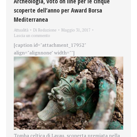
Archeologia, voto on line per le cinque
scoperte dell’anno per Award Borsa
Mediterranea
Attualità
Di
Redazione
Maggio 31, 2017
Lascia un commento
[caption id="attachment_17952"
align="alignnone" width=""]
Tomba celtica di Lavau, scoperta premiata nella