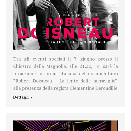
Tra gli eventi speciali il 7 giugno presso il
Chiostro della Magnolia, alle 21.30, ci sarà la
proiezione in prima italiana del documentario
“Robert Doisneau – La lente delle meraviglie”
alla presenza della regista Clementine Deroudille
Dettagli