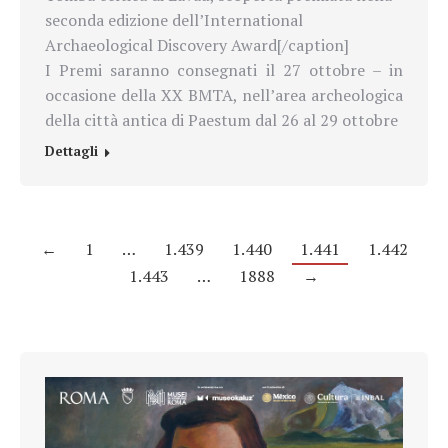
seconda edizione dell’International
Archaeological Discovery Award[/caption]
I Premi saranno consegnati il 27 ottobre – in
occasione della XX BMTA, nell’area archeologica
della città antica di Paestum dal 26 al 29 ottobre
Dettagli
←
1
…
1.439
1.440
1.441
1.442
1.443
…
1888
→