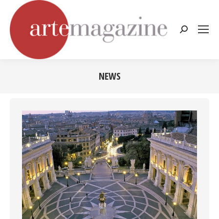
Cerca:
NEWS
Tu sei qui: