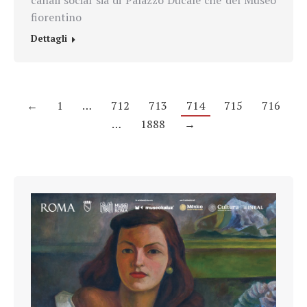
fiorentino
Dettagli
←
1
…
712
713
714
715
716
…
1888
→