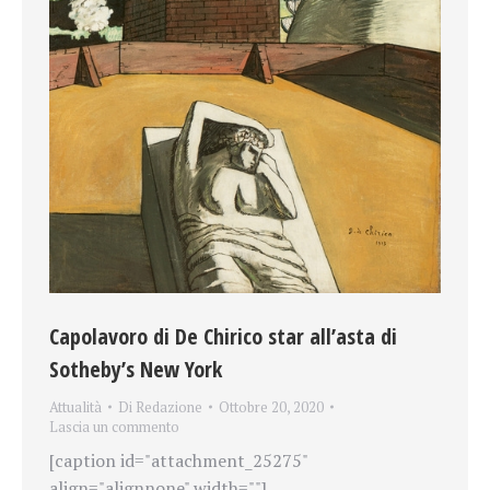
Capolavoro di De Chirico star all’asta di
Sotheby’s New York
Attualità
Di
Redazione
Ottobre 20, 2020
Lascia un commento
[caption id="attachment_25275"
align="alignnone" width=""]