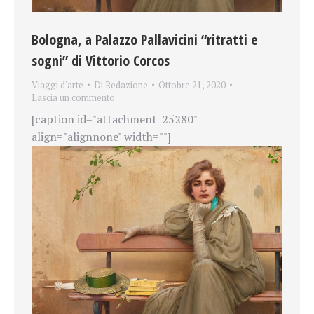
Bologna, a Palazzo Pallavicini “ritratti e
sogni” di Vittorio Corcos
Viaggi d'arte
Di
Redazione
Ottobre 21, 2020
Lascia un commento
[caption id="attachment_25280"
align="alignnone" width=""]