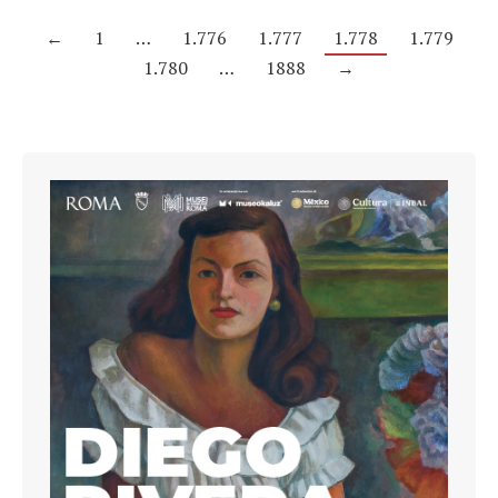
←
1
…
1.776
1.777
1.778
1.779
1.780
…
1888
→