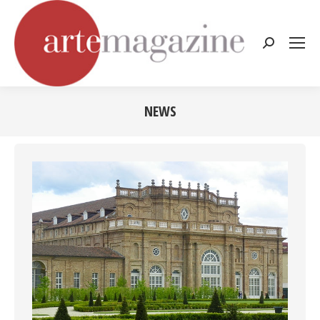
Cerca:
NEWS
Tu sei qui: