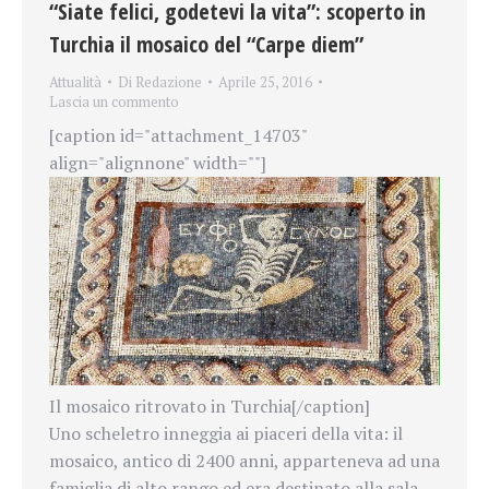
“Siate felici, godetevi la vita”: scoperto in
Turchia il mosaico del “Carpe diem”
Attualità
Di
Redazione
Aprile 25, 2016
Lascia un commento
[caption id="attachment_14703"
align="alignnone" width=""]
Il mosaico ritrovato in Turchia[/caption]
Uno scheletro inneggia ai piaceri della vita: il
mosaico, antico di 2400 anni, apparteneva ad una
famiglia di alto rango ed era destinato alla sala