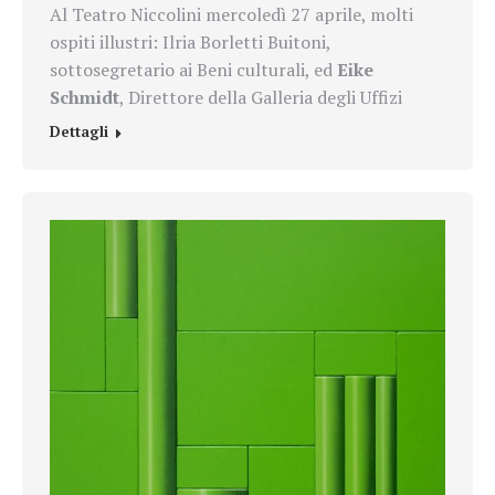
Al Teatro Niccolini mercoledì 27 aprile, molti
ospiti illustri: Ilria Borletti Buitoni,
sottosegretario ai Beni culturali, ed
Eike
Schmidt
, Direttore della Galleria degli Uffizi
Dettagli