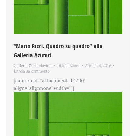
“Mario Ricci. Quadro su quadro” alla
Galleria Azimut
Gallerie & Fondazioni
Di
Redazione
Aprile 24, 2016
Lascia un commento
[caption id="attachment_14700"
align="alignnone" width=""]