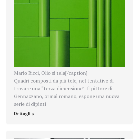
Mario Ricci, Olio si tela[/caption]
Quadri composti da più tele, nel tentativo di
trovare una “terza dimensione”. Il pittore di
Gennazzano, ormai romano, espone una nuova
serie di dipinti
Dettagli