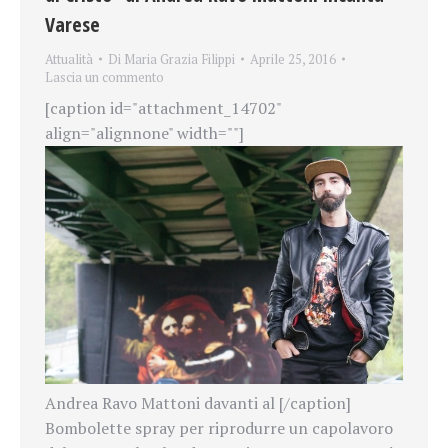
Varese
Attualità
Di
Maria Grazia Filippi
Aprile 25, 2016
Lascia un commento
[caption id="attachment_14702"
align="alignnone" width=""]
Andrea Ravo Mattoni davanti al [/caption]
Bombolette spray per riprodurre un capolavoro