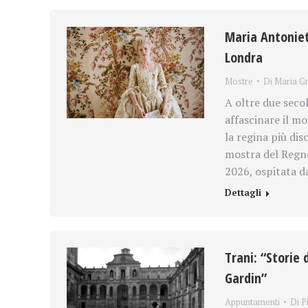
Maria Antoniet
Londra
Mostre
Di
Maria Gr
A oltre due seco
affascinare il m
la regina più dis
mostra del Regno
2026, ospitata d
Dettagli
Trani: “Storie 
Gardin”
Appuntamenti
Di
P