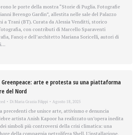
prono le porte della mostra “Storie di Puglia. Fotografie
Gianni Berengo Gardin”, allestita nelle sale del Palazzo
ni a Trani (BT). Curata da Alessia Venditti, storico
 fotografia, con contributi di Marcello Sparaventi
fia, Fano) e dell’architetto Mariana Soricelli, autori di
ti…
 Greenpeace: arte e protesta su una piattaforma
re del Nord
zed
Di
Maria Grazia Filippi
Agosto 18, 2025
a precedenti che unisce arte, attivismo e denuncia
elebre artista Anish Kapoor ha realizzato un’opera inedita
dei simboli più controversi della crisi climatica: una
hore della compagnia petrolifera Shell. L’installazione,