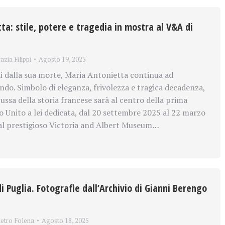
ta: stile, potere e tragedia in mostra al V&A di
azia Filippi
Agosto 19, 2025
li dalla sua morte, Maria Antonietta continua ad
ondo. Simbolo di eleganza, frivolezza e tragica decadenza,
cussa della storia francese sarà al centro della prima
 Unito a lei dedicata, dal 20 settembre 2025 al 22 marzo
al prestigioso Victoria and Albert Museum…
di Puglia. Fotografie dall’Archivio di Gianni Berengo
ietro Folena
Agosto 18, 2025