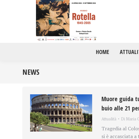
HOME
ATTUALI
NEWS
Muore guida tu
buio alle 21 pe
Attualità
Di
Maria G
Tragedia al Colo
si è accasciata 