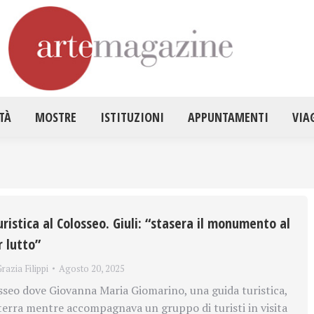
HOME
ATTUALITÀ
MOSTRE
ISTITUZ
TÀ
MOSTRE
ISTITUZIONI
APPUNTAMENTI
VIA
ristica al Colosseo. Giuli: “stasera il monumento al
r lutto”
razia Filippi
Agosto 20, 2025
sseo dove Giovanna Maria Giomarino, una guida turistica,
a terra mentre accompagnava un gruppo di turisti in visita