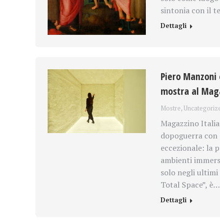
sintonia con il 
Dettagli
Piero Manzoni e
mostra al Maga
Mostre
,
Uncategoriz
Magazzino Italian
dopoguerra con 
eccezionale: la p
ambienti immersi
solo negli ultim
Total Space”, è…
Dettagli