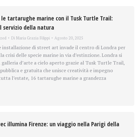
le tartarughe marine con il Tusk Turtle Trail:
l servizio della natura
ized
Di
Maria Grazia Filippi
Agosto 20, 2025
installazione di street art invade il centro di Londra per
lla crisi delle specie marine in via d’estinzione. Londra si
galleria d’arte a cielo aperto grazie al Tusk Turtle Trail,
 pubblica e gratuita che unisce creatività e impegno
tutta l’estate, 16 tartarughe marine a grandezza
c illumina Firenze: un viaggio nella Parigi della