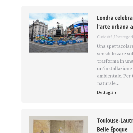
Londra celebra 
l’arte urbana a
Curiosità
,
Uncategor
Una spettacolare 
sensibilizzare su
trasforma in una 
un’installazione
ambientale. Per 
naturale…
Dettagli
Toulouse-Lautre
Belle Époque