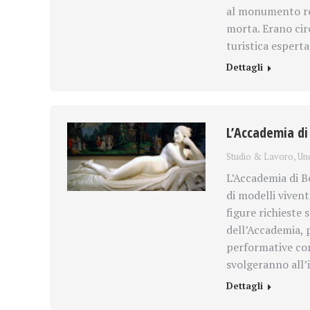
al monumento rom
morta. Erano cir
turistica esperta
Dettagli
L’Accademia di 
Studio & Lavoro
,
Un
L’Accademia di Be
di modelli viven
figure richieste 
dell’Accademia, p
performative come
svolgeranno all’i
Dettagli