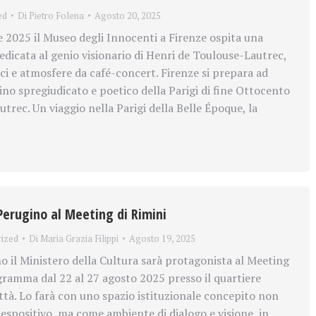
ed
Di
Pietro Folena
Agosto 20, 2025
 2025 il Museo degli Innocenti a Firenze ospita una
dicata al genio visionario di Henri de Toulouse-Lautrec,
ici e atmosfere da café-concert. Firenze si prepara ad
cino spregiudicato e poetico della Parigi di fine Ottocento
rec. Un viaggio nella Parigi della Belle Époque, la
 Perugino al Meeting di Rimini
ized
Di
Maria Grazia Filippi
Agosto 19, 2025
 il Ministero della Cultura sarà protagonista al Meeting
ogramma dal 22 al 27 agosto 2025 presso il quartiere
città. Lo farà con uno spazio istituzionale concepito non
espositivo, ma come ambiente di dialogo e visione, in