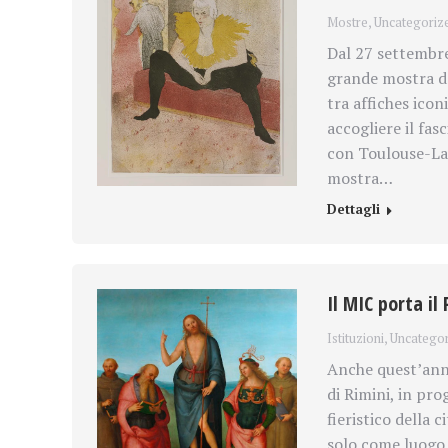
Mostre
,
Uncategoriz
Dal 27 settembre
grande mostra de
tra affiches icon
accogliere il fas
con Toulouse-Laut
mostra…
Dettagli
Il MIC porta il
Istituzioni
,
Uncategor
Anche quest’anno
di Rimini, in pr
fieristico della 
solo come luogo 