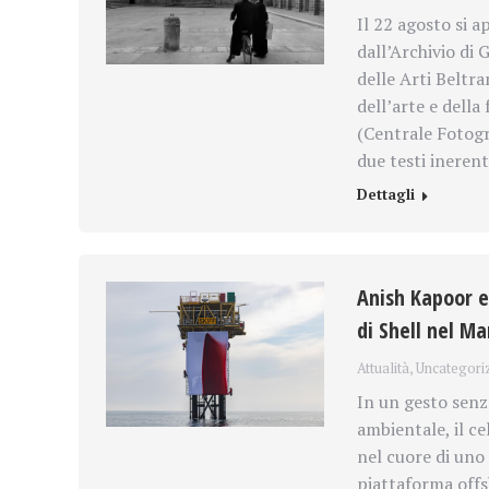
Il 22 agosto si a
dall’Archivio di 
delle Arti Beltra
dell’arte e della
(Centrale Fotogra
due testi ineren
Dettagli
Anish Kapoor e
di Shell nel Ma
Attualità
,
Uncategori
In un gesto senz
ambientale, il c
nel cuore di uno 
piattaforma offs