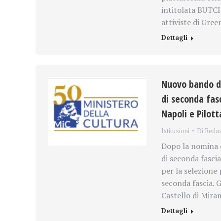
intitolata BUTCHE
attiviste di Gre
Dettagli
Nuovo bando del
di seconda fasc
Napoli e Pilott
Istituzioni
Di
Reda
Dopo la nomina de
di seconda fascia
per la selezione p
seconda fascia. G
Castello di Mir
Dettagli