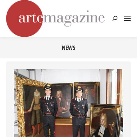
Cerca:
NEWS
Tu sei qui: