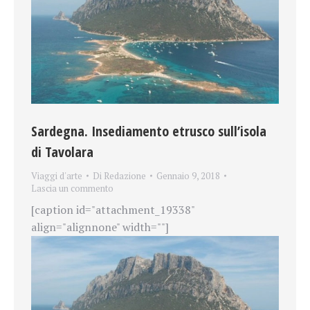
Sardegna. Insediamento etrusco sull’isola
di Tavolara
Viaggi d'arte
Di
Redazione
Gennaio 9, 2018
Lascia un commento
[caption id="attachment_19338"
align="alignnone" width=""]