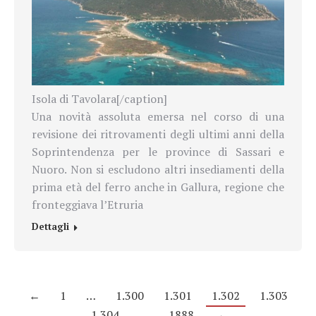
Isola di Tavolara[/caption]
Una novità assoluta emersa nel corso di una
revisione dei ritrovamenti degli ultimi anni della
Soprintendenza per le province di Sassari e
Nuoro. Non si escludono altri insediamenti della
prima età del ferro anche in Gallura, regione che
fronteggiava l’Etruria
Dettagli
←
1
…
1.300
1.301
1.302
1.303
1.304
…
1888
→