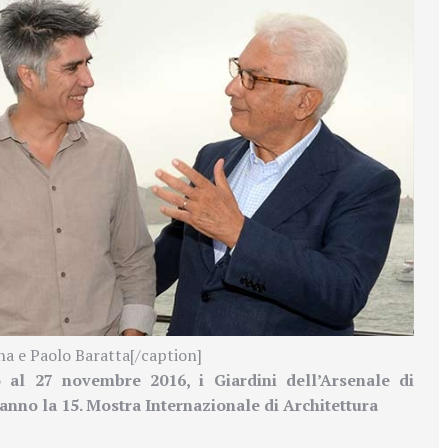
a e Paolo Baratta[/caption]
al 27 novembre 2016, i Giardini dell’Arsenale di
ranno la
15. Mostra Internazionale di Architettura