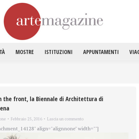
HOME
ATTUALITÀ
MOSTRE
ISTITUZ
TÀ
MOSTRE
ISTITUZIONI
APPUNTAMENTI
VIA
 the front, la Biennale di Architettura di
vena
one
Febbraio 25, 2016
Lascia un commento
achment_14128" align="alignnone" width=""]