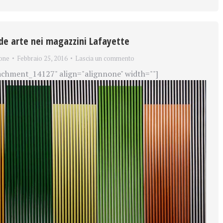
nde arte nei magazzini Lafayette
one
Febbraio 25, 2016
Lascia un commento
achment_14127" align="alignnone" width=""]