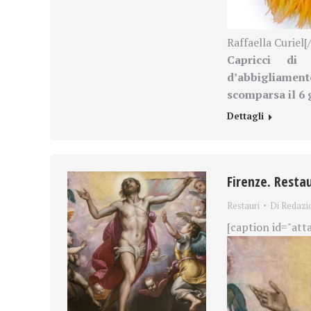
Raffaella Curiel[
Capricci di
d’abbigliamen
scomparsa il 6
Dettagli
Firenze. Resta
Restauri
Di
Redazi
[caption id="att