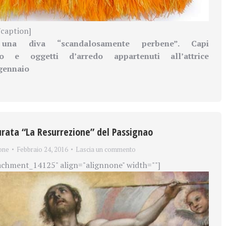
/caption]
 una diva “scandalosamente perbene”. Capi
to e oggetti d’arredo appartenuti all’attrice
 gennaio
urata “La Resurrezione” del Passignao
one
Febbraio 24, 2016
Lascia un commento
achment_14125" align="alignnone" width=""]