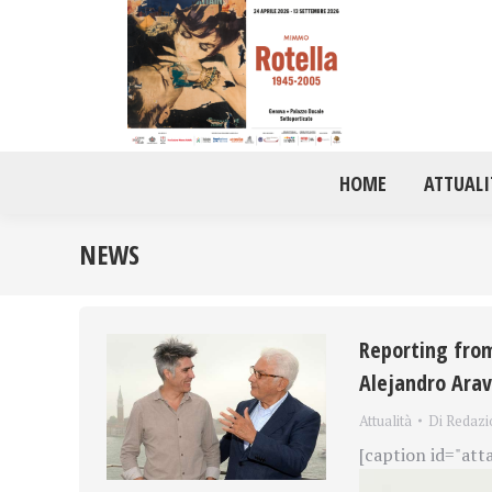
HOME
ATTUALI
NEWS
Reporting from
Alejandro Ara
Attualità
Di
Redazi
[caption id="att