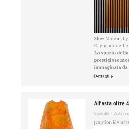
Slow Motion, by 
Gagnebin-de-bon
Lo spazio della
prestigiose mos
immaginata da
Dettagli
All’asta oltre
Curiosità
Di
Redaz
[caption id="att