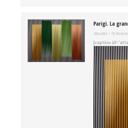
Parigi. La gra
Attualità
Di
Redazi
[caption id="att