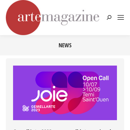
Cerca:
NEWS
Tu sei qui: