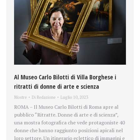
Al Museo Carlo Bilotti di Villa Borghese i
ritratti di donne di arte e scienza
Mostre
Di
Redazione
Luglio 10, 2023
ROMA – Il Museo Carlo Bilotti di Roma apre al
pubblico “Ritratte. Donne di arte e di scienza”,
una mostra fotografica che vede protagoniste 40
donne che hanno raggiunto posizioni apicali nel
loro settore. Un itinerario eclettico di immagini e