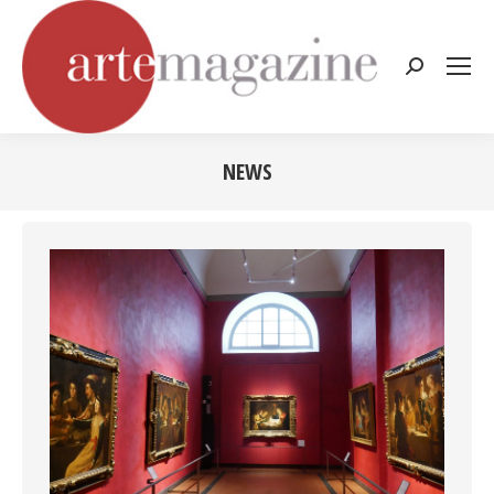
Cerca:
NEWS
Tu sei qui: