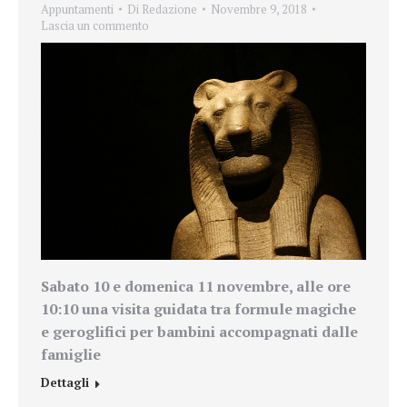
Appuntamenti
Di
Redazione
Novembre 9, 2018
Lascia un commento
Sabato 10 e domenica 11 novembre
, alle
ore
10:10
una visita guidata tra formule magiche
e geroglifici per bambini accompagnati dalle
famiglie
Dettagli