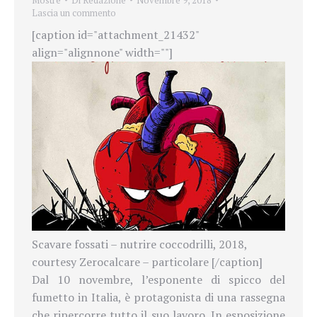
Mostre
Di
Redazione
Novembre 9, 2018
Lascia un commento
[caption id="attachment_21432"
align="alignnone" width=""]
Scavare fossati – nutrire coccodrilli, 2018,
courtesy Zerocalcare – particolare [/caption]
Dal 10 novembre, l’esponente di
spicco del
fumetto in Italia, è protagonista di una rassegna
che ripercorre tutto il suo lavoro. In esposizione