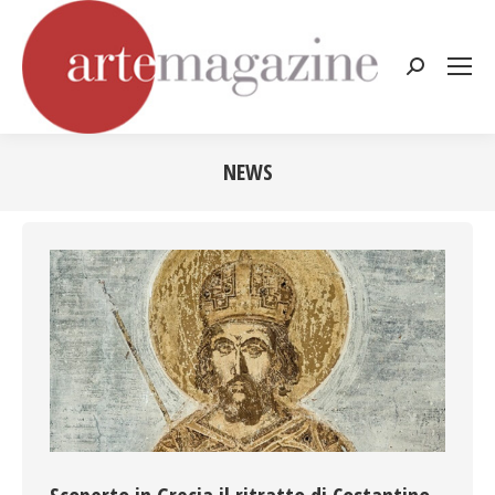
Cerca:
NEWS
Tu sei qui: