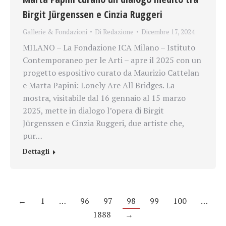
Birgit Jürgenssen e Cinzia Ruggeri
Gallerie & Fondazioni
Di
Redazione
Dicembre 17, 2024
MILANO – La Fondazione ICA Milano – Istituto
Contemporaneo per le Arti – apre il 2025 con un
progetto espositivo curato da Maurizio Cattelan
e Marta Papini: Lonely Are All Bridges. La
mostra, visitabile dal 16 gennaio al 15 marzo
2025, mette in dialogo l’opera di Birgit
Jürgenssen e Cinzia Ruggeri, due artiste che,
pur…
Dettagli
←
1
…
96
97
98
99
100
…
1888
→