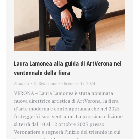
Laura Lamonea alla guida di ArtVerona nel
ventennale della fiera
Attualità
Di
Redazione
Dicembre 17, 2024
VERONA – Laura Lamonea è stata nominata
nuova direttrice artistica di ArtVerona, la fiera
d’arte moderna e contemporanea che nel 2025
festeggerà i suoi vent’anni. La prossima edizione
si terrà dal 10 al 12 ottobre 2025 presso
Veronafiere e segnerà l’inizio del triennio in cui