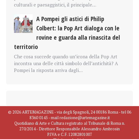
culturali e paesaggistici, il principale…
A Pompei gli astici di Philip
Colbert: la Pop Art dialoga con le
rovine e guarda alla rinascita del
territorio
Che cosa succede quando un’icona della Pop Art
incontra una delle città simbolo dell’antichità? A
Pompei la risposta arriva dagli…
© 2026 ARTEMAGAZINE - via degli Spagnoli, 24 00186 Roma - tel 06
8360 0145 - mail redazione@artemagazine.it
Quotidiano di Arte e Cultura registrato al Tribunale di Roma n.
270/2014 - Direttore Responsabile Alessandro Ambrosin
P.IVA e C.F. 12082801007