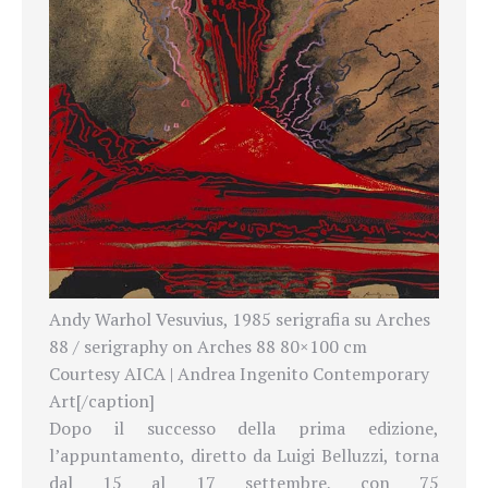
Andy Warhol Vesuvius, 1985 serigrafia su Arches
88 / serigraphy on Arches 88 80×100 cm
Courtesy AICA | Andrea Ingenito Contemporary
Art[/caption]
Dopo il successo della prima edizione,
l’appuntamento, diretto da Luigi Belluzzi, torna
dal 15 al 17 settembre, con 75