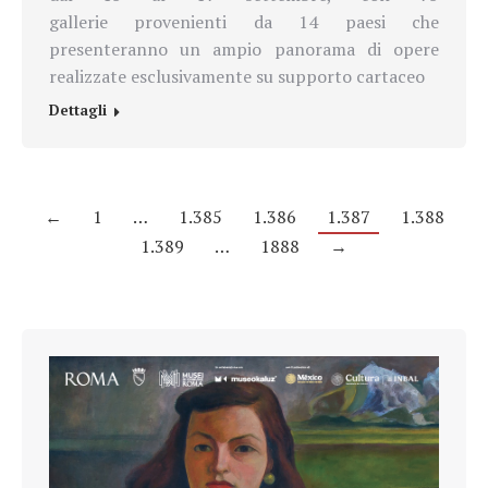
gallerie provenienti da 14 paesi che
presenteranno un ampio panorama di opere
realizzate esclusivamente su supporto cartaceo
Dettagli
←
1
…
1.385
1.386
1.387
1.388
1.389
…
1888
→