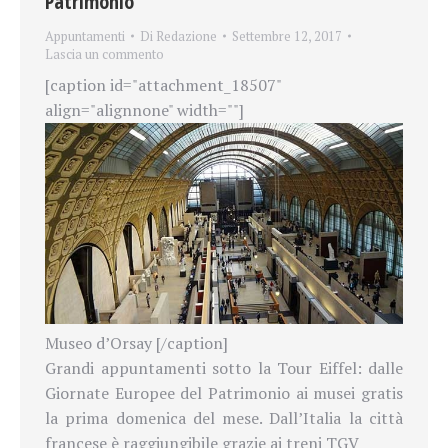
Patrimonio
Appuntamenti
Di
Redazione
Settembre 12, 2017
Lascia un commento
[caption id="attachment_18507"
align="alignnone" width=""]
Museo d’Orsay [/caption]
Grandi appuntamenti sotto la Tour Eiffel: dalle
Giornate Europee del Patrimonio ai musei gratis
la prima domenica del mese. Dall’Italia la città
francese è raggiungibile grazie ai treni TGV