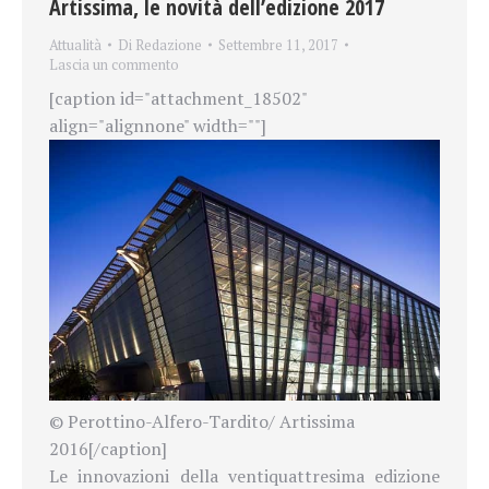
Artissima, le novità dell’edizione 2017
Attualità
Di
Redazione
Settembre 11, 2017
Lascia un commento
[caption id="attachment_18502"
align="alignnone" width=""]
© Perottino-Alfero-Tardito/ Artissima
2016[/caption]
Le innovazioni della ventiquattresima edizione