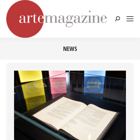
Cerca:
NEWS
Tu sei qui: