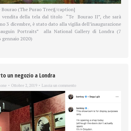
 Bourao (The Purao Tree)[/caption]
 vendita della tela dal titolo
“Te
Bourao II”, che sarà
mo 3 dicembre, è stato dato alla vigilia dell’inaugurazione
auguin Portraits”
alla National Gallery di Londra (7
6 gennaio 2020)
to un negozio a Londra
ione
Ottobre 2, 2019
Lascia un commento