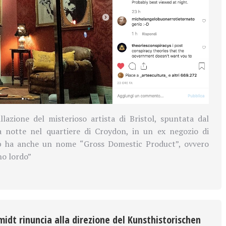
allazione del misterioso artista di Bristol, spuntata dal
a notte nel quartiere di
Croydon, in un ex negozio di
op ha anche un nome “Gross Domestic Product”, ovvero
no lordo”
hmidt rinuncia alla direzione del Kunsthistorischen