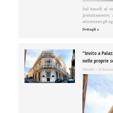
Dal lunedì al v
gratuitamente, 
attraverso gli og
Dettagli
“Invito a Palaz
nelle proprie s
Attualità
Di
Redazi