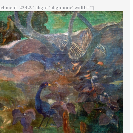
achment_23429" align="alignnone" width=""]