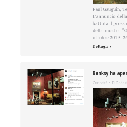
Paul Gauguin, Te
L’annuncio della
battuta il prossi
della mostra “G
ottobre 2019 -2
Dettagli
Banksy ha aper
Curiosità
Di
Redaz