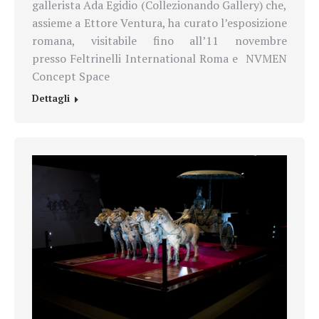
gallerista Ada Egidio (Collezionando Gallery) che,
assieme a Ettore Ventura, ha curato l’esposizione
romana, visitabile fino all’11 novembre
presso Feltrinelli International Roma e NVMEN
Concept Space
Dettagli