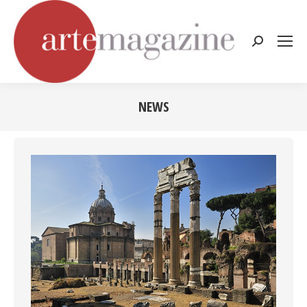
Cerca:
NEWS
Tu sei qui: