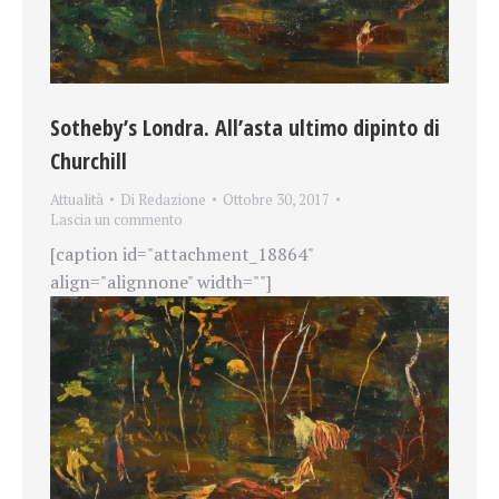
Sotheby’s Londra. All’asta ultimo dipinto di
Churchill
Attualità
Di
Redazione
Ottobre 30, 2017
Lascia un commento
[caption id="attachment_18864"
align="alignnone" width=""]