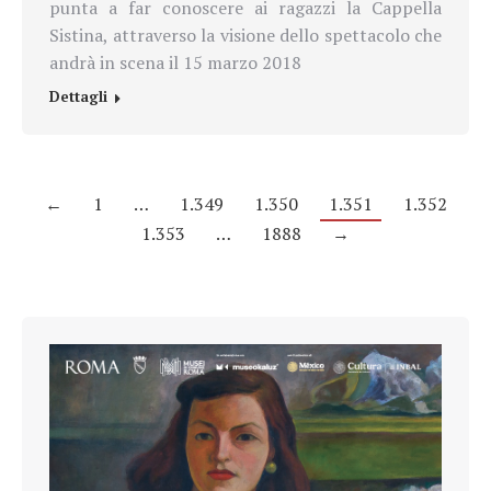
punta a far conoscere ai ragazzi la Cappella
Sistina, attraverso la visione dello spettacolo che
andrà in scena il 15 marzo 2018
Dettagli
←
1
…
1.349
1.350
1.351
1.352
1.353
…
1888
→