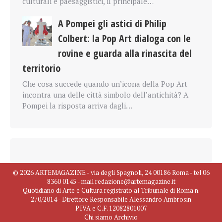
culturali e paesaggistici, il principale…
A Pompei gli astici di Philip
Colbert: la Pop Art dialoga con le
rovine e guarda alla rinascita del
territorio
Che cosa succede quando un’icona della Pop Art
incontra una delle città simbolo dell’antichità? A
Pompei la risposta arriva dagli…
© 2026 ARTEMAGAZINE - via degli Spagnoli, 24 00186 Roma - tel 06
8360 0145 - mail redazione@artemagazine.it
Quotidiano di Arte e Cultura registrato al Tribunale di Roma n.
270/2014 - Direttore Responsabile Alessandro Ambrosin
P.IVA e C.F. 12082801007
Chi siamo
Archivio