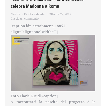
celebra Madonna a Roma
Mostre
Di
Rita Salvadei
Ottobre 27, 2017
Lascia un commento
[caption id="attachment_18855"
align="alignnone" width=""]
Foto Flavia Lucidi[/caption]
A raccontarci la nascita del progetto è la