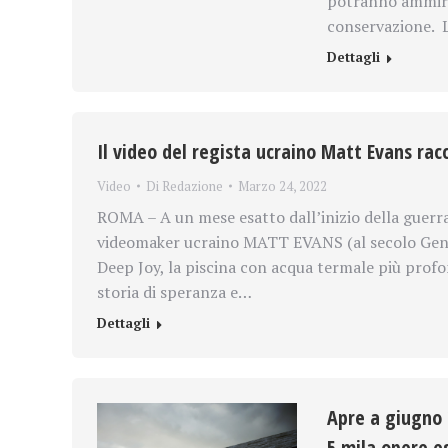
potranno ammirar
conservazione. 
Dettagli
Il video del regista ucraino Matt Evans ra
Video
Di
Redazione
Marzo 24, 2022
ROMA – A un mese esatto dall’inizio della guerr
videomaker ucraino MATT EVANS (al secolo Genna
Deep Joy, la piscina con acqua termale più prof
storia di speranza e…
Dettagli
Apre a giugno 
5 mila opere es