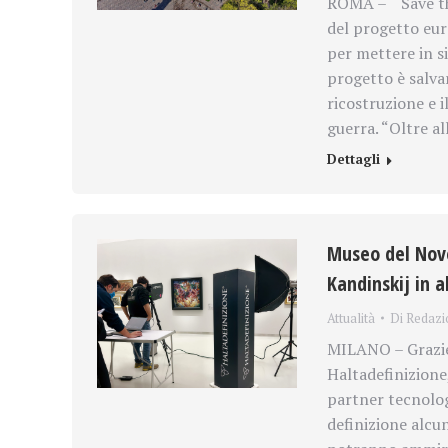
ROMA – “Save the
del progetto euro
per mettere in s
progetto è salva
ricostruzione e il
guerra. “Oltre al
Dettagli
Museo del Nove
Kandinskij in 
Attualità
Di
Redazi
MILANO – Grazie 
Haltadefinizione
partner tecnolog
definizione alcu