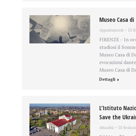
Museo Casa di D
Appuntamenti
Di
R
FIRENZE – In occ
studiosi il Sommo
Museo Casa di Dan
evocazioni dantes
Museo Casa di Da
Dettagli
L’Istituto Nazi
Save the Ukra
Attualità
Di
Redazi