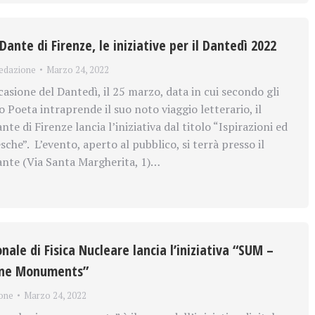
ante di Firenze, le iniziative per il Dantedì 2022
edazione
Marzo 24, 2022
asione del Dantedì, il 25 marzo, data in cui secondo gli
 Poeta intraprende il suo noto viaggio letterario, il
te di Firenze lancia l’iniziativa dal titolo “Ispirazioni ed
che”. L’evento, aperto al pubblico, si terrà presso il
nte (Via Santa Margherita, 1)…
onale di Fisica Nucleare lancia l’iniziativa “SUM –
ine Monuments”
one
Marzo 24, 2022