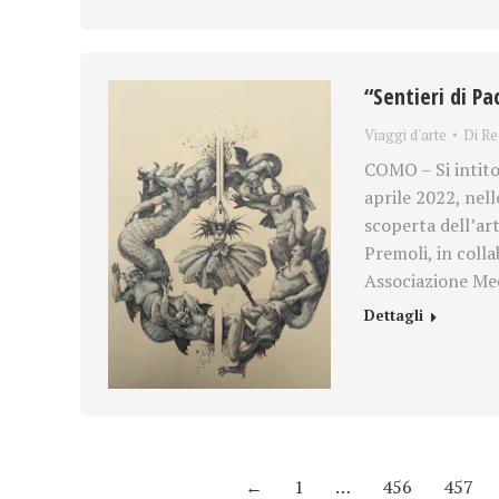
“Sentieri di P
Viaggi d'arte
Di
Re
COMO – Si intito
aprile 2022, nell
scoperta dell’ar
Premoli, in coll
Associazione Med
Dettagli
←
1
…
456
457