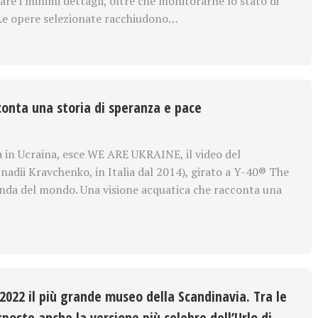
e i minimi dettagli, oltre che monitorarne lo stato di
Le opere selezionate racchiudono…
cconta una storia di speranza e pace
a in Ucraina, esce WE ARE UKRAINE, il video del
dii Kravchenko, in Italia dal 2014), girato a Y-40® The
onda del mondo. Una visione acquatica che racconta una
2022 il più grande museo della Scandinavia. Tra le
poste anche la versione più celebre dell’Urlo di