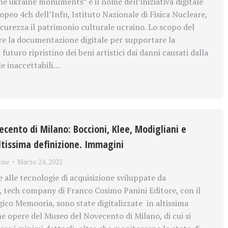
 ukraine monuments” è il nome dell’iniziativa digitale
peo 4ch dell’Infn, Istituto Nazionale di Fisica Nucleare,
icurezza il patrimonio culturale ucraino. Lo scopo del
re la documentazione digitale per supportare la
 futuro ripristino dei beni artistici dai danni causati dalla
le inaccettabili…
cento di Milano: Boccioni, Klee, Modigliani e
altissima definizione. Immagini
one
Marzo 24, 2022
alle tecnologie di acquisizione sviluppate da
, tech company di Franco Cosimo Panini Editore, con il
ico Memooria, sono state digitalizzate in altissima
ne opere del Museo del Novecento di Milano, di cui si