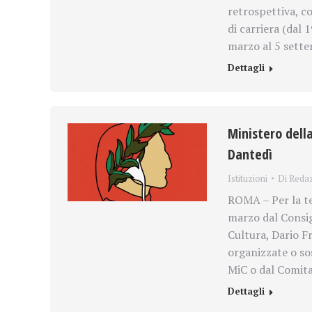
retrospettiva, co
di carriera (dal 
marzo al 5 sett
Dettagli
Ministero della
Dantedì
Istituzioni
Di
Reda
ROMA – Per la ter
marzo dal Consig
Cultura, Dario Fr
organizzate o sos
MiC o dal Comita
Dettagli