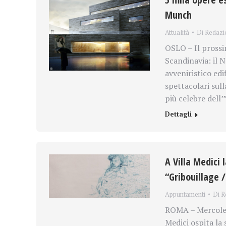
Munch
Attualità
Di
Redazi
OSLO – Il prossi
Scandinavia: il 
avveniristico edi
spettacolari sull
più celebre dell
Dettagli
A Villa Medici
“Gribouillage 
Appuntamenti
Di
R
ROMA – Mercoled
Medici ospita la