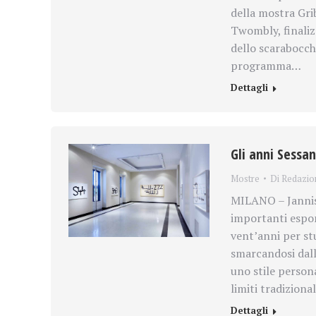
della mostra Gri
Twombly, finaliz
dello scarabocchi
programma…
Dettagli
Gli anni Sessan
Mostre
Di
Redazio
MILANO – Jannis 
importanti espon
vent’anni per stu
smarcandosi dall
uno stile person
limiti tradiziona
Dettagli